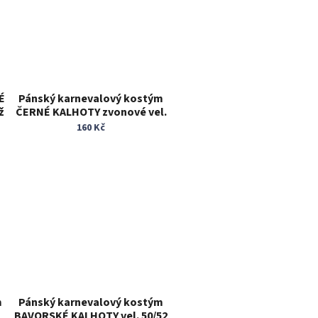
É
Pánský karnevalový kostým
ž
ČERNÉ KALHOTY zvonové vel.
L
160 Kč
m
Pánský karnevalový kostým
BAVORSKÉ KALHOTY vel. 50/52