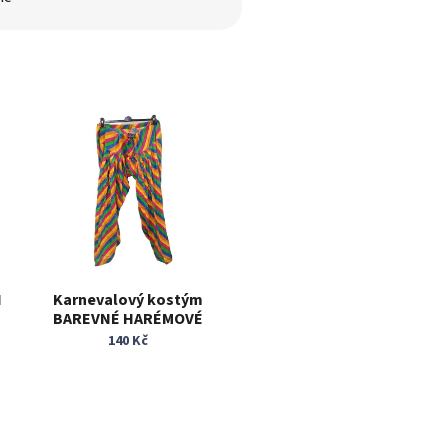
N
Karnevalový kostým
BAREVNÉ HARÉMOVÉ
KALHOTY vel. XL až 3XL
140 Kč