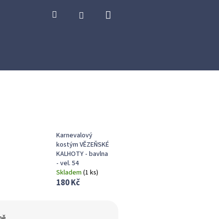
Nákupní
Hledat
Přihlášení
košík
Karnevalový
kostým VĚZEŇSKÉ
KALHOTY - bavlna
- vel. 54
Skladem
(
1 ks
)
180 Kč
ně