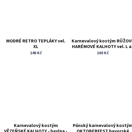
MODRÉ RETRO TEPLÁKY vel.
Karnevalový kostým RŮŽOV
XL
HARÉMOVÉ KALHOTY vel. L a
3XL
140 Kč
160 Kč
Karnevalový kostým
Pánský karnevalový kostý
VĚZEŇSKÉ KALHOTY - bavlna -
OKTOBERFEST bavorské