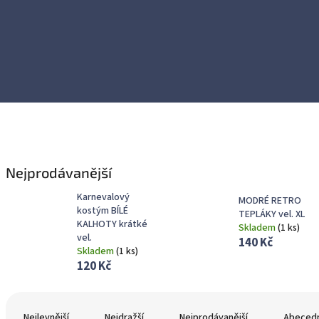
Nejprodávanější
Karnevalový
MODRÉ RETRO
kostým BÍLÉ
TEPLÁKY vel. XL
KALHOTY krátké
Skladem
(
1 ks
)
vel.
140 Kč
Skladem
(
1 ks
)
120 Kč
Ř
a
Nejlevnější
Nejdražší
Nejprodávanější
Abeced