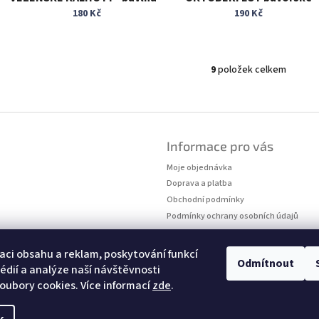
vel. 54
kalhoty vel. XL/XXL
180 Kč
190 Kč
9
položek celkem
O
v
l
á
d
a
Informace pro vás
c
Moje objednávka
í
p
Doprava a platba
r
Obchodní podmínky
v
Podmínky ochrany osobních údajů
k
Kontakty
y
Měření velikostí
v
aci obsahu a reklam, poskytování funkcí
Odmítnout
ý
édií a analýze naší návštěvnosti
p
oubory cookies. Více informací
zde
.
i
s
u