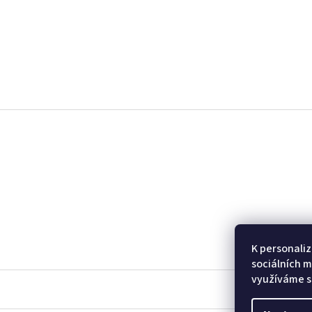
Z
á
p
a
t
í
K personaliz
sociálních m
využíváme s