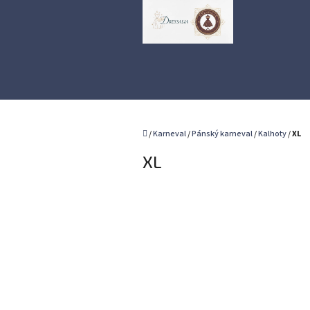
Přejít
na
obsah
Domů
/
Karneval
/
Pánský karneval
/
Kalhoty
/
XL
XL