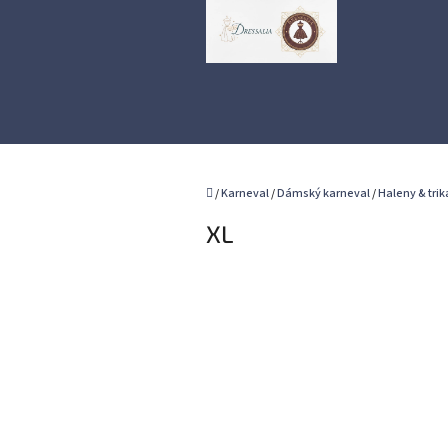
Přejít
na
obsah
Domů
/
Karneval
/
Dámský karneval
/
Haleny & trik
XL