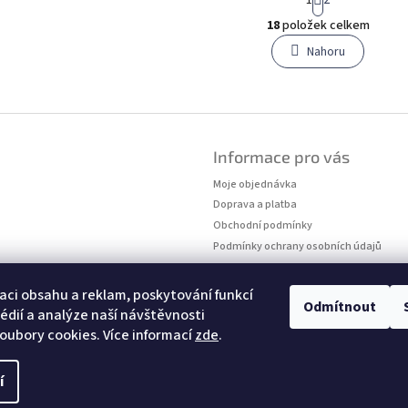
t
O
r
18
položek celkem
v
á
l
Nahoru
n
á
k
o
d
v
a
á
c
n
í
í
p
Informace pro vás
r
Moje objednávka
v
k
Doprava a platba
y
Obchodní podmínky
v
Podmínky ochrany osobních údajů
ý
Kontakty
p
Měření velikostí
i
aci obsahu a reklam, poskytování funkcí
Odmítnout
s
édií a analýze naší návštěvnosti
u
oubory cookies. Více informací
zde
.
í
hrazena.
Upravit nastavení cookies