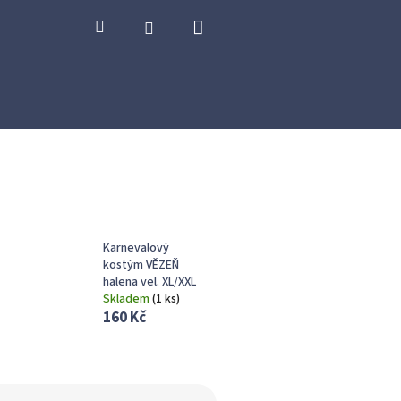
Nákupní
Hledat
Přihlášení
košík
Karnevalový
kostým VĚZEŇ
halena vel. XL/XXL
Skladem
(
1 ks
)
160 Kč