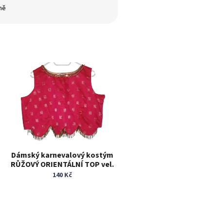
ně
Dámský karnevalový kostým
RŮŽOVÝ ORIENTÁLNÍ TOP vel.
XL/XXL
140 Kč