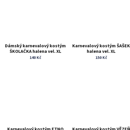
Dámský karnevalový kostým
Karnevalový kostým ŠAŠE
ŠKOLAČKA halena vel. XL
halena vel. XL
140 Kč
150 Kč
Karnevalový kostým ETNO
Karnevalový kostým VĚZE