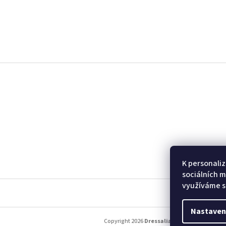
Z
á
p
a
t
í
K personaliz
sociálních m
využíváme s
Nastaven
Copyright 2026
Dressalia
. Všechna práva vy