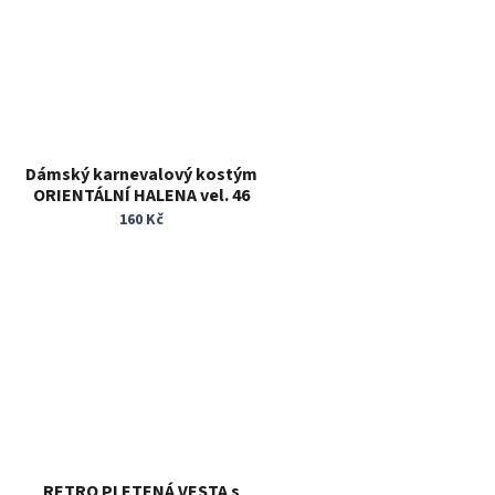
K
Dámský karnevalový kostým
ORIENTÁLNÍ HALENA vel. 46
160 Kč
Ň
RETRO PLETENÁ VESTA s