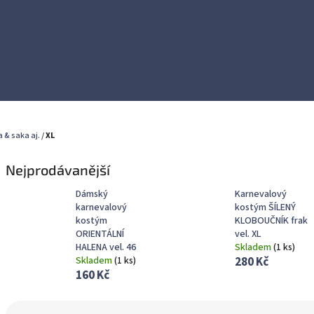
a & saka aj.
/
XL
Nejprodávanější
Dámský
Karnevalový
karnevalový
kostým ŠÍLENÝ
kostým
KLOBOUČNÍK frak
ORIENTÁLNÍ
vel. XL
HALENA vel. 46
Skladem
(
1 ks
)
Skladem
(
1 ks
)
280 Kč
160 Kč
Ř