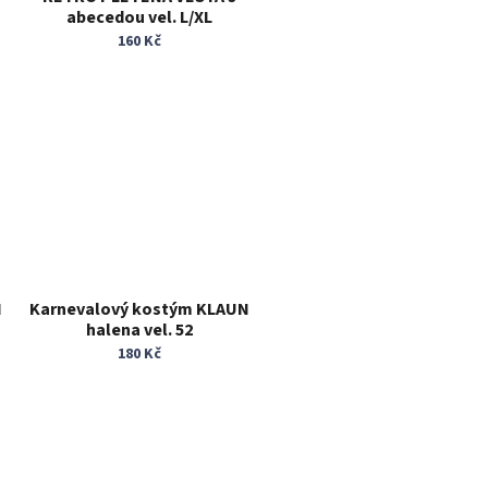
abecedou vel. L/XL
160 Kč
N
Karnevalový kostým KLAUN
halena vel. 52
180 Kč