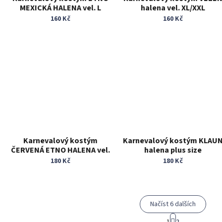
MEXICKÁ HALENA vel. L
halena vel. XL/XXL
160 Kč
160 Kč
Karnevalový kostým
Karnevalový kostým KLAU
ČERVENÁ ETNO HALENA vel.
halena plus size
L/XL
180 Kč
180 Kč
Načíst 6 dalších
S
1
2