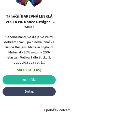
Taneční BAREVNÁ LESKLÁ
VESTA zn. Dance Designs -
Anglie - vel. L
240 Kč
Second-hand, vesta je ve velmi
dobrém stavu, jako nová. Značka
Dance Designs. Made in England.
Materiál - 80% nylon + 20%
elastan. Velikost dle štítku 5;
odpovídá cca vel. L...
SKLADEM
(
1 KS
)
Do košíku
Detail
3
položek celkem
O