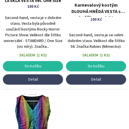
LESKLÁ VESTA vel. One Size
k
Karnevalový kostým
100 Kč
t
DLOUHÁ HNĚDÁ VESTA s
ů
kožíškem vel. 56
Second-hand, vesta je v dobrém
190 Kč
stavu. Vesta byla původně
součástí kostýmu Rocky Horror
Picture Show. Velikost dle štítku
Second-hand, vesta je ve velmi
univerzální - STANDARD / One Size
dobrém stavu. Velikost dle štítku
(viz míry). Značka...
56. Značka Rubies (Německo).
SKLADEM
(
1 KS
)
SKLADEM
(
1 KS
)
Do košíku
Do košíku
Detail
Detail