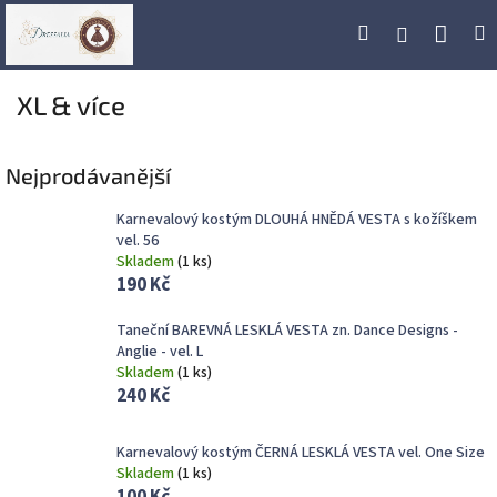
Přejít
Náku
Hledat
M
Přihlášení
na
obsah
koší
XL & více
Nejprodávanější
Karnevalový kostým DLOUHÁ HNĚDÁ VESTA s kožíškem
vel. 56
Skladem
(
1 ks
)
190 Kč
Taneční BAREVNÁ LESKLÁ VESTA zn. Dance Designs -
Anglie - vel. L
Skladem
(
1 ks
)
240 Kč
Karnevalový kostým ČERNÁ LESKLÁ VESTA vel. One Size
Skladem
(
1 ks
)
100 Kč