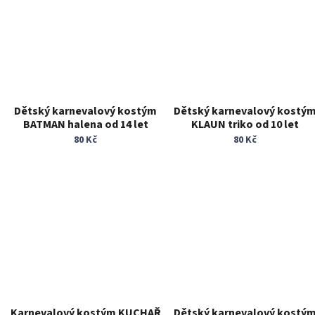
Dětský karnevalový kostým
Dětský karnevalový kostý
BATMAN halena od 14 let
KLAUN triko od 10 let
80 Kč
80 Kč
Karnevalový kostým KUCHAŘ
Dětský karnevalový kostý