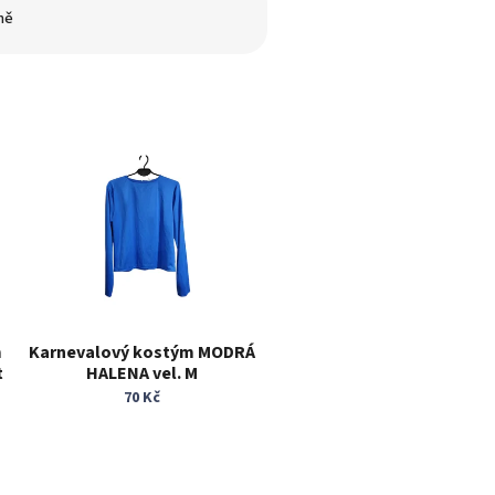
ně
m
Karnevalový kostým MODRÁ
t
HALENA vel. M
70 Kč