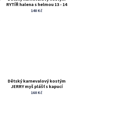
RYTÍŘ halena s helmou 13 - 14
let
140 Kč
Dětský karnevalový kostým
JERRY myš plášť s kapucí
zvířecí kostým film
160 Kč