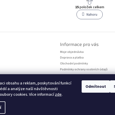
t
O
r
15
položek celkem
v
á
l
Nahoru
n
á
k
o
d
v
a
á
c
n
í
í
p
Informace pro vás
r
Moje objednávka
v
k
Doprava a platba
y
Obchodní podmínky
v
Podmínky ochrany osobních údajů
ý
Kontakty
p
Měření velikostí
i
aci obsahu a reklam, poskytování funkcí
Odmítnout
s
édií a analýze naší návštěvnosti
u
oubory cookies. Více informací
zde
.
í
hrazena.
Upravit nastavení cookies