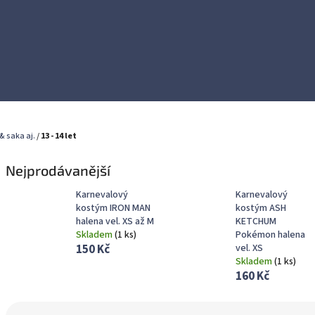
& saka aj.
/
13 - 14 let
Nejprodávanější
Karnevalový
Karnevalový
kostým IRON MAN
kostým ASH
halena vel. XS až M
KETCHUM
Skladem
(
1 ks
)
Pokémon halena
150 Kč
vel. XS
Skladem
(
1 ks
)
160 Kč
Ř