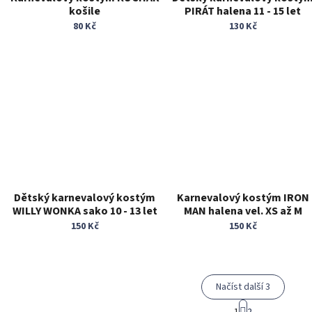
košile
PIRÁT halena 11 - 15 let
80 Kč
130 Kč
Dětský karnevalový kostým
Karnevalový kostým IRON
WILLY WONKA sako 10 - 13 let
MAN halena vel. XS až M
150 Kč
150 Kč
Načíst další 3
S
1
2