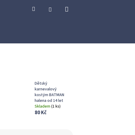
Nákupní
Hledat
Přihlášení
košík
Dětský
karnevalový
kostým BATMAN
halena od 14 let
Skladem
(
1 ks
)
80 Kč