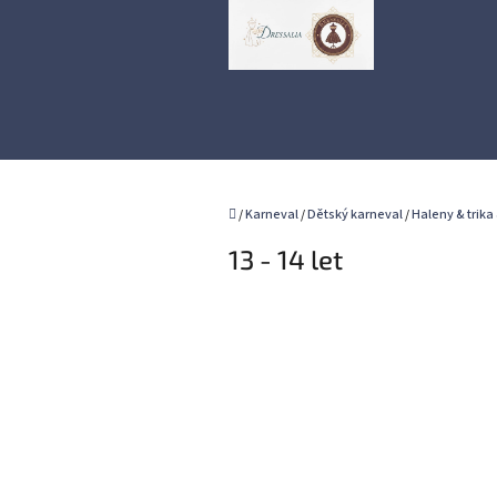
Přejít
na
obsah
Domů
/
Karneval
/
Dětský karneval
/
Haleny & trika 
13 - 14 let