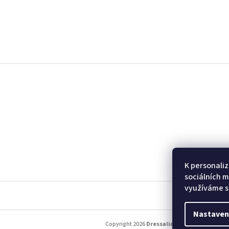
Z
á
p
a
t
í
K personaliz
sociálních m
využíváme s
Nastaven
Copyright 2026
Dressalia
. Všechna práva vy