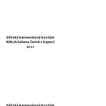
m
Dětský karnevalový kostým
NINJA halena černá s kapucí
13 - 15 let
80 Kč
m
Dětský karnevalový kostým