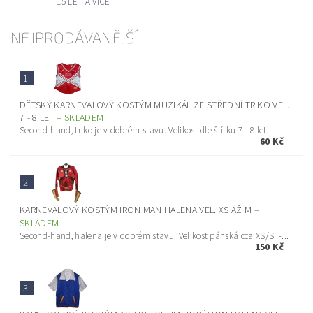
15 LET A VÍCE
NEJPRODÁVANĚJŠÍ
1.
DĚTSKÝ KARNEVALOVÝ KOSTÝM MUZIKÁL ZE STŘEDNÍ TRIKO VEL.
7 - 8 LET
–
SKLADEM
Second-hand, triko je v dobrém stavu. Velikost dle štítku 7 - 8 let...
60 Kč
2.
KARNEVALOVÝ KOSTÝM IRON MAN HALENA VEL. XS AŽ M
–
SKLADEM
Second-hand, halena je v dobrém stavu. Velikost pánská cca XS/S -...
150 Kč
3.