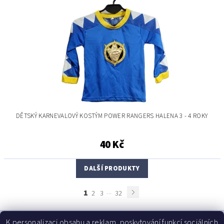
DĚTSKÝ KARNEVALOVÝ KOSTÝM POWER RANGERS HALENA 3 - 4 ROKY
40 Kč
DALŠÍ PRODUKTY
1
...
2
3
32
K personalizaci obsahu a reklam, poskytování funkcí sociálních