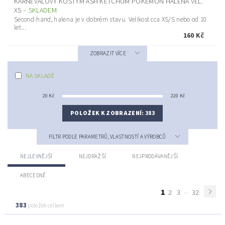
KARNEVALOVÝ KOSTÝM ASH KETCHUM POKÉMON HALENA VEL.
XS
–
SKLADEM
Second-hand, halena je v dobrém stavu. Velikost cca XS/S nebo od 10
let...
160 Kč
ZOBRAZIT VÍCE
NA SKLADĚ
20
Kč
220
Kč
POLOŽEK K ZOBRAZENÍ:
383
FILTR PODLE PARAMETRŮ, VLASTNOSTÍ A VÝROBCŮ
NEJLEVNĚJŠÍ
NEJDRAŽŠÍ
NEJPRODÁVANĚJŠÍ
ABECEDNĚ
1
...
2
3
32
383
položek celkem