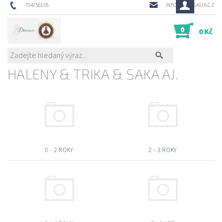
704756105
INFO@DRESSALIA.CZ
0
0 Kč
HALENY & TRIKA & SAKA AJ.
0 - 2 ROKY
2 - 3 ROKY