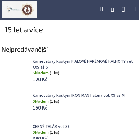
Přejít
Náku
Hledat
M
Přihlášení
na
obsah
koší
15 let a více
Nejprodávanější
Karnevalový kostým FIALOVÉ HARÉMOVÉ KALHOTY vel.
XXS až S
Skladem
(
1 ks
)
120 Kč
Karnevalový kostým IRON MAN halena vel. XS až M
Skladem
(
1 ks
)
150 Kč
ČERNÝ TALÁR vel. 38
Skladem
(
1 ks
)
380 Kč