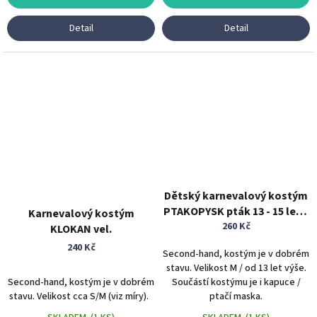
Detail
Detail
Dětský karnevalový kostým
PTAKOPYSK pták 13 - 15 let a
Karnevalový kostým
více zvířecí kostým
260 Kč
KLOKAN vel.
240 Kč
Second-hand, kostým je v dobrém
stavu. Velikost M / od 13 let výše.
Second-hand, kostým je v dobrém
Součástí kostýmu je i kapuce /
stavu. Velikost cca S/M (viz míry).
ptačí maska.