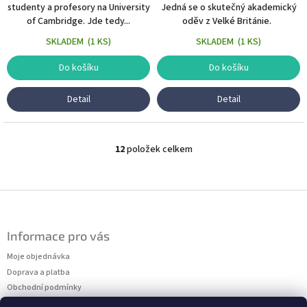
studenty a profesory na University
Jedná se o skutečný akademický
of Cambridge. Jde tedy...
oděv z Velké Británie.
SKLADEM
(
1 KS
)
SKLADEM
(
1 KS
)
Do košíku
Do košíku
Detail
Detail
12
položek celkem
O
v
l
á
Z
d
á
a
p
c
Informace pro vás
a
í
t
Moje objednávka
p
r
í
Doprava a platba
v
Obchodní podmínky
k
Podmínky ochrany osobních údajů