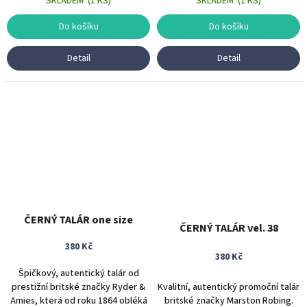
SKLADEM
(
1 KS
)
SKLADEM
(
1 KS
)
Do košíku
Do košíku
Detail
Detail
ČERNÝ TALÁR one size
ČERNÝ TALÁR vel. 38
380 Kč
380 Kč
Špičkový, autentický talár od
prestižní britské značky Ryder &
Kvalitní, autentický promoční talár
Amies, která od roku 1864 obléká
britské značky Marston Robing.