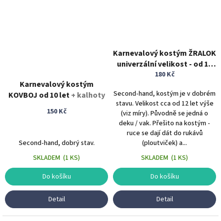
Karnevalový kostým ŽRALOK
univerzální velikost - od 12
let zvířecí kostým
180 Kč
Karnevalový kostým
Second-hand, kostým je v dobrém
KOVBOJ od 10 let
+ kalhoty
stavu. Velikost cca od 12 let výše
150 Kč
(viz míry). Původně se jedná o
deku / vak. Přešito na kostým -
ruce se dají dát do rukávů
Second-hand, dobrý stav.
(ploutviček) a...
SKLADEM
(
1 KS
)
SKLADEM
(
1 KS
)
Do košíku
Do košíku
Detail
Detail