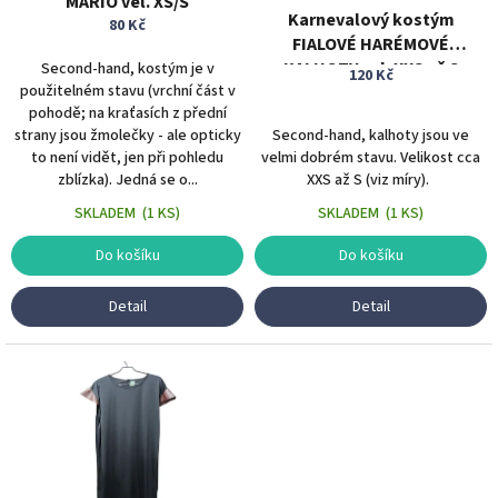
MARIO vel. XS/S
k
Karnevalový kostým
80 Kč
t
FIALOVÉ HARÉMOVÉ
ů
KALHOTY vel. XXS až S
Second-hand, kostým je v
120 Kč
použitelném stavu (vrchní část v
pohodě; na kraťasích z přední
strany jsou žmolečky - ale opticky
Second-hand, kalhoty jsou ve
to není vidět, jen při pohledu
velmi dobrém stavu. Velikost cca
zblízka). Jedná se o...
XXS až S (viz míry).
SKLADEM
(
1 KS
)
SKLADEM
(
1 KS
)
Do košíku
Do košíku
Detail
Detail