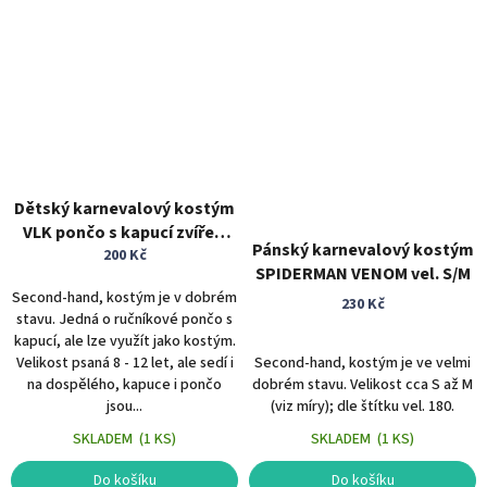
Dětský karnevalový kostým
VLK pončo s kapucí zvířecí
Pánský karnevalový kostým
kostým
200 Kč
SPIDERMAN VENOM vel. S/M
Second-hand, kostým je v dobrém
230 Kč
stavu. Jedná o ručníkové pončo s
kapucí, ale lze využít jako kostým.
Velikost psaná 8 - 12 let, ale sedí i
Second-hand, kostým je ve velmi
na dospělého, kapuce i pončo
dobrém stavu. Velikost cca S až M
jsou...
(viz míry); dle štítku vel. 180.
SKLADEM
(
1 KS
)
SKLADEM
(
1 KS
)
Do košíku
Do košíku