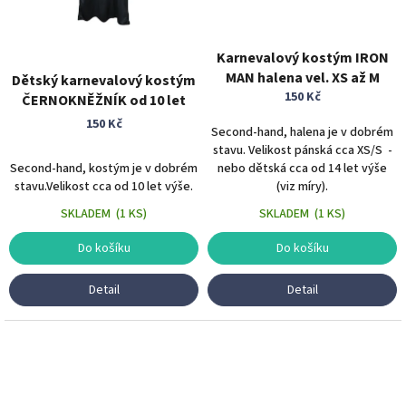
Karnevalový kostým IRON
MAN halena vel. XS až M
Dětský karnevalový kostým
150 Kč
ČERNOKNĚŽNÍK od 10 let
150 Kč
Second-hand, halena je v dobrém
stavu. Velikost pánská cca XS/S -
Second-hand, kostým je v dobrém
nebo dětská cca od 14 let výše
stavu.Velikost cca od 10 let výše.
(viz míry).
SKLADEM
(
1 KS
)
SKLADEM
(
1 KS
)
Do košíku
Do košíku
Detail
Detail