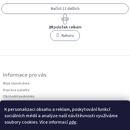
Načíst 12 dalších
S
1
3
t
O
r
29
položek celkem
v
á
l
Nahoru
n
á
k
o
d
v
a
á
c
Z
n
í
á
í
p
p
r
Informace pro vás
a
v
t
Moje objednávka
k
í
y
Doprava a platba
v
Obchodní podmínky
ý
Podmínky ochrany osobních údajů
p
K personalizaci obsahu a reklam, poskytování funkcí
Kontakty
i
sociálních médií a analýze naší návštěvnosti využíváme
Měření velikostí
s
soubory cookies. Více informací
zde
.
u