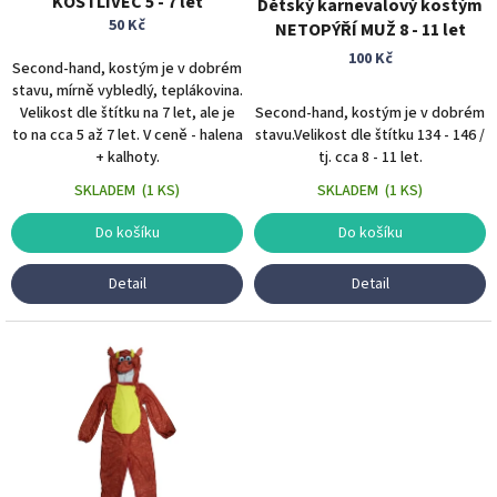
KOSTLIVEC 5 - 7 let
Dětský karnevalový kostým
k
50 Kč
NETOPÝŘÍ MUŽ 8 - 11 let
t
100 Kč
ů
Second-hand, kostým je v dobrém
stavu, mírně vybledlý, teplákovina.
Velikost dle štítku na 7 let, ale je
Second-hand, kostým je v dobrém
to na cca 5 až 7 let. V ceně - halena
stavu.Velikost dle štítku 134 - 146 /
+ kalhoty.
tj. cca 8 - 11 let.
SKLADEM
(
1 KS
)
SKLADEM
(
1 KS
)
Do košíku
Do košíku
Detail
Detail