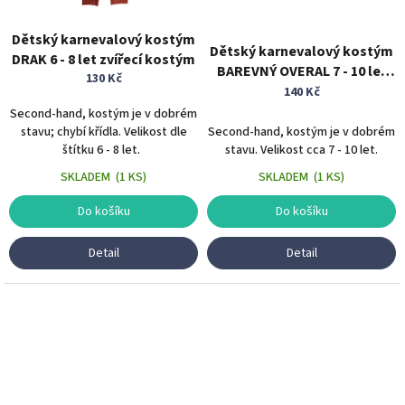
Dětský karnevalový kostým
Dětský karnevalový kostým
DRAK 6 - 8 let zvířecí kostým
BAREVNÝ OVERAL 7 - 10 let
130 Kč
zvířecí kostým vtipný
140 Kč
příšerka
Second-hand, kostým je v dobrém
stavu; chybí křídla. Velikost dle
Second-hand, kostým je v dobrém
štítku 6 - 8 let.
stavu. Velikost cca 7 - 10 let.
SKLADEM
(
1 KS
)
SKLADEM
(
1 KS
)
Do košíku
Do košíku
Detail
Detail