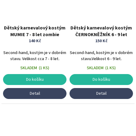
Dětský karnevalový kostým
Dětský karnevalový kostým
MUMIE 7 - 8 let zombie
ČERNOKNĚŽNÍK 6 - 9 let
140 Kč
150 Kč
Second-hand, kostým je v dobrém
Second-hand, kostým je v dobrém
stavu. Velikost cca 7 - 8 let.
stavu.Velikost 6 - 9 let.
SKLADEM
(
1 KS
)
SKLADEM
(
1 KS
)
Do košíku
Do košíku
Detail
Detail