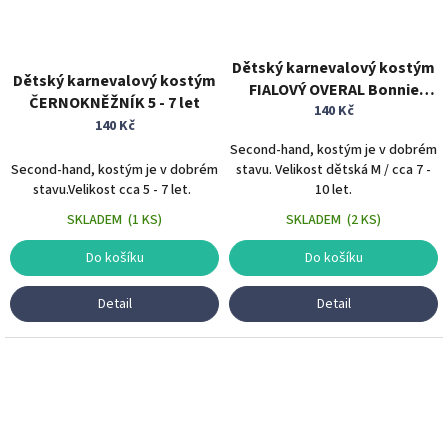
Dětský karnevalový kostým
Dětský karnevalový kostým
FIALOVÝ OVERAL Bonnie
ČERNOKNĚŽNÍK 5 - 7 let
králík 7 - 10 let zvířecí
140 Kč
140 Kč
kostým příšerka
Second-hand, kostým je v dobrém
Second-hand, kostým je v dobrém
stavu. Velikost dětská M / cca 7 -
stavu.Velikost cca 5 - 7 let.
10 let.
SKLADEM
(
1 KS
)
SKLADEM
(
2 KS
)
Do košíku
Do košíku
Detail
Detail