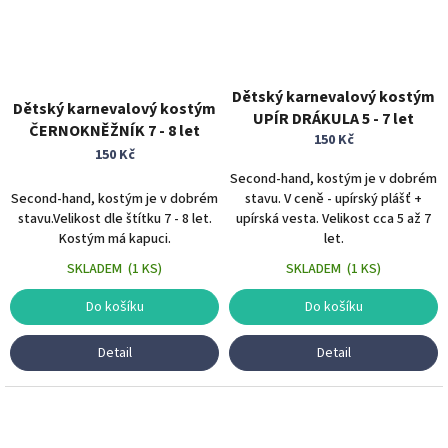
Dětský karnevalový kostým
Dětský karnevalový kostým
UPÍR DRÁKULA 5 - 7 let
ČERNOKNĚŽNÍK 7 - 8 let
150 Kč
150 Kč
Second-hand, kostým je v dobrém
Second-hand, kostým je v dobrém
stavu. V ceně - upírský plášť +
stavu.Velikost dle štítku 7 - 8 let.
upírská vesta. Velikost cca 5 až 7
Kostým má kapuci.
let.
SKLADEM
(
1 KS
)
SKLADEM
(
1 KS
)
Do košíku
Do košíku
Detail
Detail