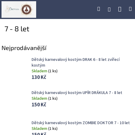
Přejít
Náku
Hledat
M
Přihlášení
na
obsah
koší
7 - 8 let
Nejprodávanější
Dětský karnevalový kostým DRAK 6 - 8 let zvířecí
kostým
Skladem
(
1 ks
)
130 Kč
Dětský karnevalový kostým UPÍR DRÁKULA 7 - 8 let
Skladem
(
1 ks
)
150 Kč
Dětský karnevalový kostým ZOMBIE DOKTOR 7 - 10 let
Skladem
(
1 ks
)
150 Kč