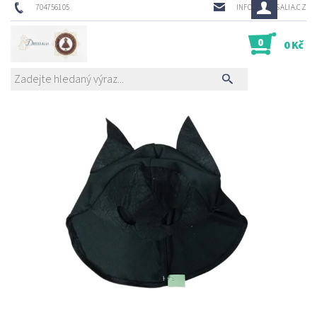
704756105
INFO@DRESSALIA.CZ
0
0 Kč