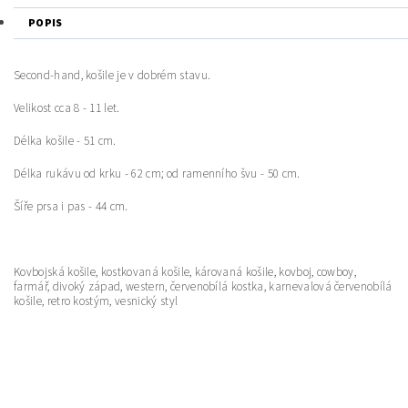
POPIS
Second-hand, košile je v dobrém stavu.
Velikost cca 8 - 11 let.
Délka košile - 51 cm.
Délka rukávu od krku - 62 cm; od ramenního švu - 50 cm.
Šíře prsa i pas - 44 cm.
Kovbojská košile, kostkovaná košile, károvaná košile, kovboj, cowboy,
farmář, divoký západ, western, červenobílá kostka, karnevalová červenobílá
košile, retro kostým, vesnický styl