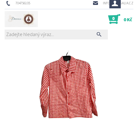
704756105
INFO@DRESSALIA.CZ
0
0 Kč