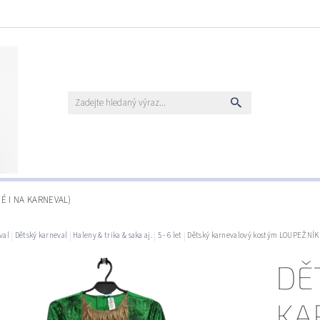
É I NA KARNEVAL)
val
Dětský karneval
Haleny & trika & saka aj.
5 - 6 let
Dětský karnevalový kostým LOUPEŽNÍK h
DĚ
KA