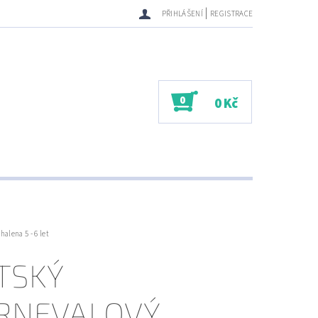
|
PŘIHLÁŠENÍ
REGISTRACE
0
0 Kč
alena 5 - 6 let
TSKÝ
RNEVALOVÝ