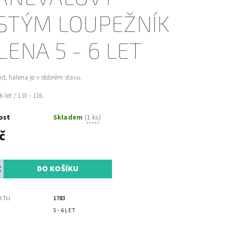
STÝM LOUPEŽNÍK
LENA 5 - 6 LET
d, halena je v dobrém stavu.
 6 let / 110 - 116.
ost
Skladem
(
1 ks
)
č
KTU
1783
5 - 6 LET