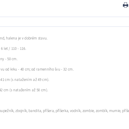
nd, halena je v dobrém stavu.
 6 let / 110 - 116.
ny - 50 cm.
vu od krku - 40 cm; od ramenního švu - 32 cm.
- 41 cm (s natažením až 49 cm).
 42 cm (s natažením až 50 cm).
oupežník, zbojník, bandita, příšera, příšerka,
vodník, zombie, zombík, mumie, příše