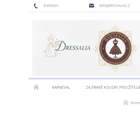
704756105
INFO@DRESSALIA.CZ
KARNEVAL
ZAJÍMAVÉ KOUSKY (POUŽITELN
Karne