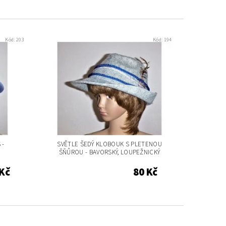
Kód:
203
Kód:
194
 -
SVĚTLE ŠEDÝ KLOBOUK S PLETENOU
ŠŇŮROU - BAVORSKÝ, LOUPEŽNICKÝ
 Kč
80 Kč