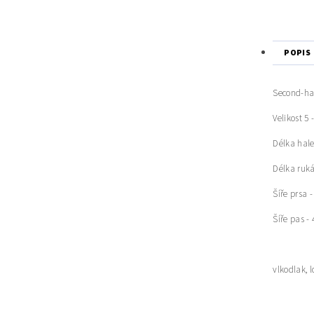
POPIS
Second-ha
Velikost 5 -
Délka hale
Délka ruká
Šíře prsa 
Šíře pas -
vlkodlak, l