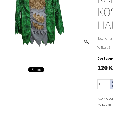
KO
HA
Second-han
Velikost 5 -
Dostupn
120 K
KÓD PRODU
KATEGORIE