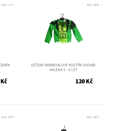
Kód:
1771
Kód:
1846
ODNÍK
DĚTSKÝ KARNEVALOVÝ KOSTÝM VODNÍK
HALENA 5 - 6 LET
 Kč
120 Kč
Kód:
1894
Kód:
1897