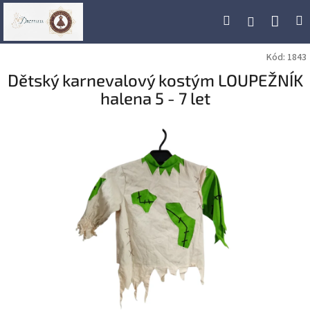
Přejít
Náku
Hledat
M
Přihlášení
na
obsah
koší
Kód:
1843
Dětský karnevalový kostým LOUPEŽNÍK
halena 5 - 7 let