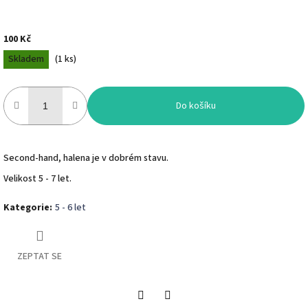
100 Kč
Měrná
Skladem
(
1 ks
)
cena:
Do košíku
Second-hand, halena je v dobrém stavu.
Velikost 5 - 7 let.
Kategorie
:
5 - 6 let
ZEPTAT SE