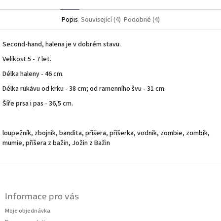
Twitter
Facebook
Popis
Související (4)
Podobné (4)
Second-hand, halena je v dobrém stavu.
Velikost 5 - 7 let.
Délka haleny - 46 cm.
Délka rukávu od krku - 38 cm; od ramenního švu - 31 cm.
Šíře prsa i pas - 36,5 cm.
loupežník, zbojník, bandita, příšera, příšerka,
vodník, zombie, zombík,
mumie, příšera z bažin, Jožin z Bažin
Z
á
p
Informace pro vás
a
t
Moje objednávka