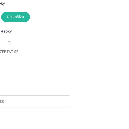
oky.
Do košíku
- 4 roky
ZEPTAT SE
book
(2)