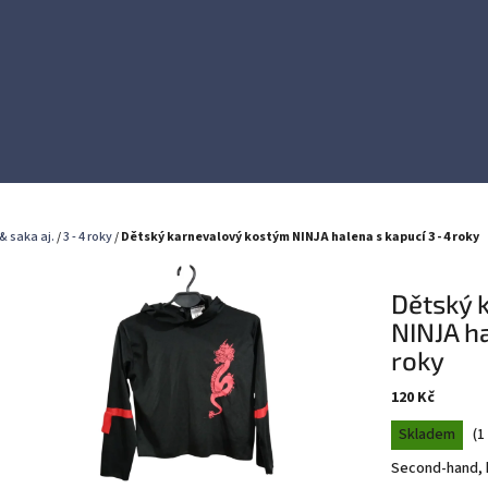
& saka aj.
/
3 - 4 roky
/
Dětský karnevalový kostým NINJA halena s kapucí 3 - 4 roky
Dětský 
NINJA ha
roky
120 Kč
Měrná
Skladem
(
1
cena:
Second-hand, h