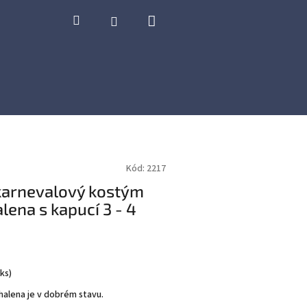
Nákupní
Hledat
Přihlášení
košík
Kód:
2217
karnevalový kostým
lena s kapucí 3 - 4
 ks
)
alena je v dobrém stavu.