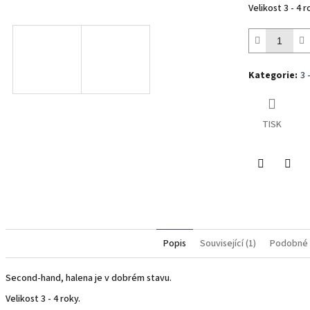
Velikost 3 - 4 r
Kategorie
:
3 
TISK
Twitter
Face
Popis
Související (1)
Podobné 
Second-hand, halena je v dobrém stavu.
Velikost 3 - 4 roky.