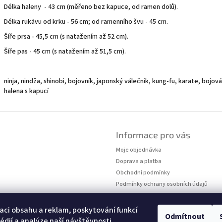
Délka haleny - 43 cm (měřeno bez kapuce, od ramen dolů).
Délka rukávu od krku - 56 cm; od ramenního švu - 45 cm.
Šíře prsa - 45,5 cm (s natažením až 52 cm).
Šíře pas - 45 cm (s natažením až 51,5 cm).
ninja, nindža, shinobi, bojovník, japonský válečník, kung-fu, karate, bojo
halena s kapucí
Informace pro vás
Moje objednávka
Doprava a platba
Obchodní podmínky
Podmínky ochrany osobních údajů
Kontakty
Měření velikostí
aci obsahu a reklam, poskytování funkcí
Odmítnout
édií a analýze naší návštěvnosti