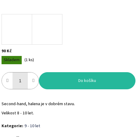
90 Kč
Měrná
Skladem
(
1 ks
)
cena:
Do košíku
Second-hand, halena je v dobrém stavu.
Velikost 8 - 10 let.
Kategorie
:
9 - 10 let