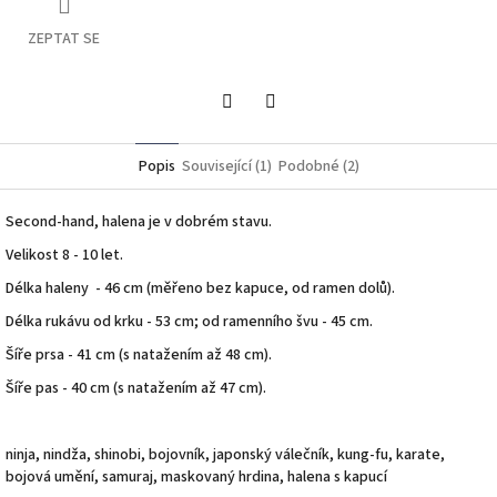
ZEPTAT SE
Twitter
Facebook
Popis
Související (1)
Podobné (2)
Second-hand, halena je v dobrém stavu.
Velikost 8 - 10 let.
Délka haleny - 46 cm (měřeno bez kapuce, od ramen dolů).
Délka rukávu od krku - 53 cm; od ramenního švu - 45 cm.
Šíře prsa - 41 cm (s natažením až 48 cm).
Šíře pas - 40 cm (s natažením až 47 cm).
ninja, nindža, shinobi, bojovník, japonský válečník, kung-fu, karate,
bojová umění, samuraj, maskovaný hrdina, halena s kapucí