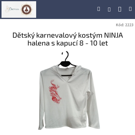
Přejít
Náku
Hledat
M
Přihlášení
na
obsah
koší
Kód:
2223
Dětský karnevalový kostým NINJA
halena s kapucí 8 - 10 let