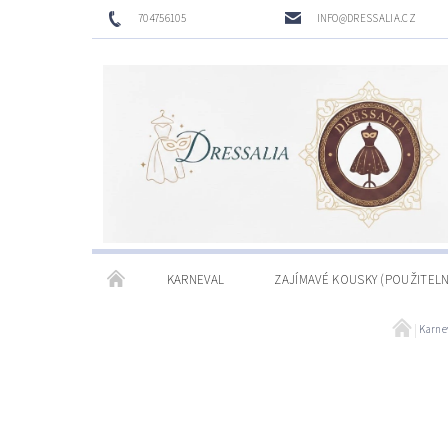
704756105
INFO@DRESSALIA.CZ
KARNEVAL
ZAJÍMAVÉ KOUSKY (POUŽITELN
Karne