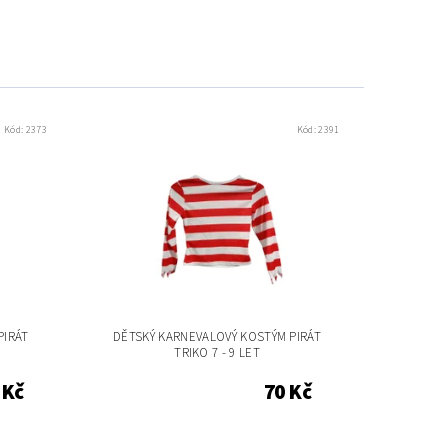
Kód:
2373
Kód:
2391
PIRÁT
DĚTSKÝ KARNEVALOVÝ KOSTÝM PIRÁT
TRIKO 7 - 9 LET
 Kč
70 Kč