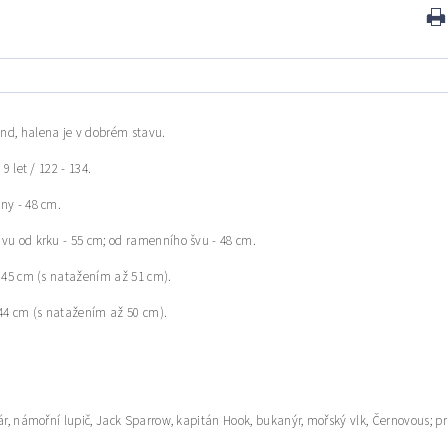
nd, halena je v dobrém stavu.
 9 let / 122 - 134.
ny - 48 cm.
vu od krku - 55 cm; od ramenního švu - 48 cm.
- 45 cm (s natažením až 51 cm).
 44 cm (s natažením až 50 cm).
zár, námořní lupič, Jack Sparrow, kapitán Hook, bukanýr, mořský vlk, Černovous; prin