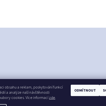
aci obsahu a reklam, poskytování funkcí
ODMÍTNOUT
S
édií a analýze naší návštěvnosti
ubory cookies. Více informací
zde
.