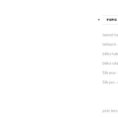
POPIS
Second-ha
Velikost 6 -
Délka hale
Délka ruká
Šíře prsa 
Šíře pas -
pirát, kor