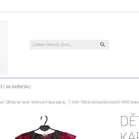
É I NA KARNEVAL)
val
Dětský karneval
Haleny & trika & saka aj.
7 - 8 let
Dětský karnevalový kostým PIRÁT halena 
DĚ
KA