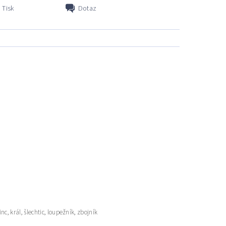
Tisk
Dotaz
c, král, šlechtic, loupežník, zbojník