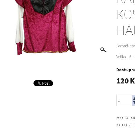
KO
HA
Second-han
Velikost 6 -
Dostupn
120 K
KÓD PRODU
KATEGORIE