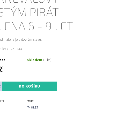
STÝM PIRÁT
LENA 6 - 9 LET
d, halena je v dobrém stavu.
 9 let / 122 - 134.
ost
Skladem
(
1 ks
)
č
KTU
2382
7 - 8 LET