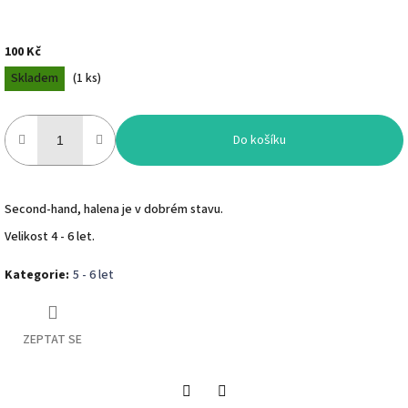
100 Kč
Měrná
Skladem
(
1 ks
)
cena:
Do košíku
Second-hand, halena je v dobrém stavu.
Velikost 4 - 6 let.
Kategorie
:
5 - 6 let
ZEPTAT SE