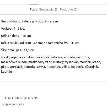
Twitter
Facebook
Popis
Související (1)
Podobné (2)
Second-hand, halena je v dobrém stavu.
Velikost 4 - 6 let.
Délka haleny - 45 cm.
Délka rukávu od krku - 52 cm; od ramenního švu - 43 cm.
Šíře prsa i pas - 43,5 cm.
voják, vojenský kostým, vojenská uniforma, armáda, uniforma,
maskáčová bunda, maskáčový vzor, military, výsadkář, mariňák, letec,
pilot, speciální jednotka, SWAT, komando, válka, bojovník, důstojník,
kapitán
Z
á
p
Informace pro vás
a
t
Moje objednávka