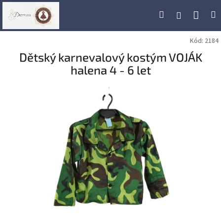
Přejít
Náku
Hledat
M
Přihlášení
na
obsah
koší
Kód:
2184
Dětský karnevalový kostým VOJÁK
halena 4 - 6 let