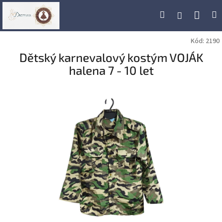
Přejít
Náku
Hledat
M
Přihlášení
na
obsah
koší
Kód:
2190
Dětský karnevalový kostým VOJÁK
halena 7 - 10 let