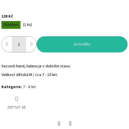
120 Kč
Měrná
Skladem
(
1 ks
)
cena:
Do košíku
Second-hand, halena je v dobrém stavu.
Velikost dětská M / cca 7 - 10 let.
Kategorie
:
7 - 8 let
ZEPTAT SE