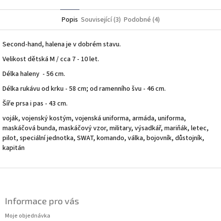
Twitter
Facebook
Popis
Související (3)
Podobné (4)
Second-hand, halena je v dobrém stavu.
Velikost dětská M / cca 7 - 10 let.
Délka haleny - 56 cm.
Délka rukávu od krku - 58 cm; od ramenního švu - 46 cm.
Šíře prsa i pas - 43 cm.
voják, vojenský kostým, vojenská uniforma, armáda, uniforma,
maskáčová bunda, maskáčový vzor, military, výsadkář, mariňák, letec,
pilot, speciální jednotka, SWAT, komando, válka, bojovník, důstojník,
kapitán
Z
á
p
Informace pro vás
a
t
Moje objednávka