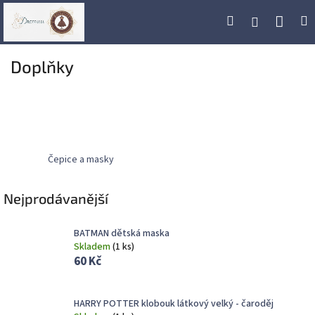
Přejít
Náku
Hledat
M
Přihlášení
na
obsah
koší
Doplňky
Čepice a masky
Nejprodávanější
BATMAN dětská maska
Skladem
(
1 ks
)
60 Kč
HARRY POTTER klobouk látkový velký - čaroděj