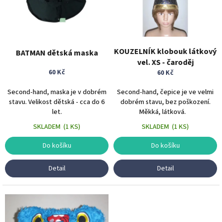
t
s
ů
p
r
o
d
KOUZELNÍK klobouk látkový
BATMAN dětská maska
u
vel. XS - čaroděj
k
60 Kč
60 Kč
t
ů
Second-hand, maska je v dobrém
Second-hand, čepice je ve velmi
stavu. Velikost dětská - cca do 6
dobrém stavu, bez poškození.
let.
Měkká, látková.
SKLADEM
(
1 KS
)
SKLADEM
(
1 KS
)
Do košíku
Do košíku
Detail
Detail