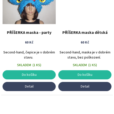
PŘÍŠERKA maska - party
PŘÍŠERKA maska dětská
60 Kč
60 Kč
Second-hand, čepice je v dobrém
Second-hand, maska je v dobrém
stavu.
stavu, bez poškození.
SKLADEM
(
1 KS
)
SKLADEM
(
1 KS
)
Do košíku
Do košíku
Detail
Detail