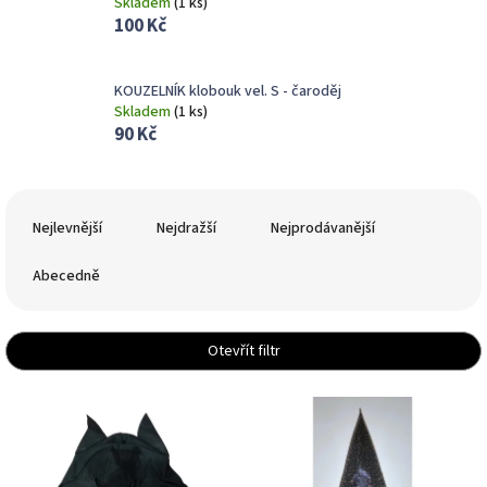
Skladem
(
1 ks
)
100 Kč
KOUZELNÍK klobouk vel. S - čaroděj
Skladem
(
1 ks
)
90 Kč
Ř
a
Nejlevnější
Nejdražší
Nejprodávanější
z
e
Abecedně
n
í
p
Otevřít filtr
r
o
V
d
ý
u
p
k
i