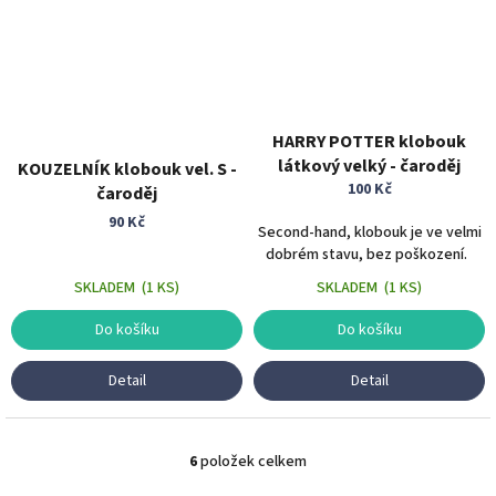
HARRY POTTER klobouk
látkový velký - čaroděj
KOUZELNÍK klobouk vel. S -
100 Kč
čaroděj
90 Kč
Second-hand, klobouk je ve velmi
dobrém stavu, bez poškození.
SKLADEM
(
1 KS
)
SKLADEM
(
1 KS
)
Do košíku
Do košíku
Detail
Detail
6
položek celkem
O
v