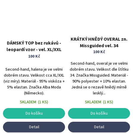
KRÁTKÝ HNĚDÝ OVERAL zn.
DÁMSKÝ TOP bez rukávů -
Missguided vel. 34
leopardí vzor - vel. XL/XXL
100 Kč
100 Kč
Second-hand, overal je ve velmi
Second-hand, halena je ve velmi
dobrém stavu. Velikost dle štítku
dobrém stavu. Velikost cca XL/XXL
34. Značka Missguided. Materiál -
(viz míry). Materiál - 95% viskóza +
90% polyester + 10% elastan.
5% elastan. Značka Alba Moda
Jedná se o rezavě hnědý mírně
(Německo).
lesklý...
SKLADEM
(
1 KS
)
SKLADEM
(
1 KS
)
Do košíku
Do košíku
Detail
Detail