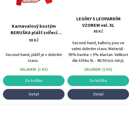
LEGÍNY S LEOPARDÍM
VZOREM vel. XL
Karnevalový kostým
98 Kč
BERUŠKA plášť zvířecí
kostým
90 Kč
Second-hand, kalhoty jsou ve
velmi dobrém stavu. Materiál -
Second-hand, plášť je v dobrém
95% bavlna + 5% elastan. Velikost
stavu.
dle štítku XL - 48/50 (viz míry).
SKLADEM
(
1 KS
)
SKLADEM
(
1 KS
)
Do košíku
Do košíku
Detail
Detail