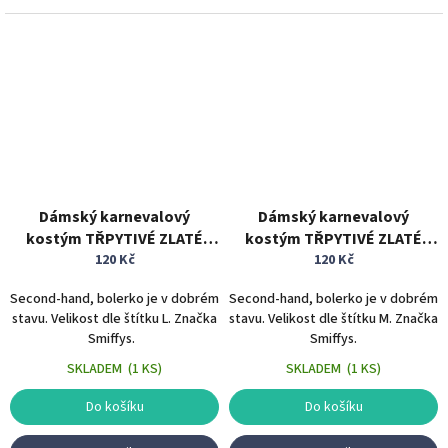
Dámský karnevalový
Dámský karnevalový
kostým TŘPYTIVÉ ZLATÉ
kostým TŘPYTIVÉ ZLATÉ
BOLERKO - leopardí vzor -
120 Kč
BOLERKO - leopardí vzor -
120 Kč
vel. L
vel. M
Second-hand, bolerko je v dobrém
Second-hand, bolerko je v dobrém
stavu. Velikost dle štítku L. Značka
stavu. Velikost dle štítku M. Značka
Smiffys.
Smiffys.
SKLADEM
(
1 KS
)
SKLADEM
(
1 KS
)
Do košíku
Do košíku