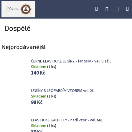
Přejít
Náku
Hledat
M
Přihlášení
na
obsah
koší
Dospělé
Nejprodávanější
ČERNÉ ELASTICKÉ LEGÍNY - fantasy - vel. S až L
Skladem
(
1 ks
)
140 Kč
LEGÍNY S LEOPARDÍM VZOREM vel. XL
Skladem
(
1 ks
)
98 Kč
ELASTICKÉ KALHOTY - hadí vzor - vel. M/L
Skladem
(
1 ks
)
80 Kč