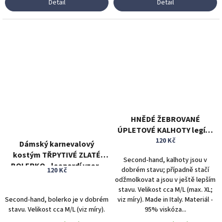
Detail
Detail
HNĚDÉ ŽEBROVANÉ
ÚPLETOVÉ KALHOTY legíny
vel. M/L
120 Kč
Dámský karnevalový
kostým TŘPYTIVÉ ZLATÉ
Second-hand, kalhoty jsou v
BOLERKO - leopardí vzor -
dobrém stavu; případně stačí
120 Kč
vel. M/L
odžmolkovat a jsou v ještě lepším
stavu. Velikost cca M/L (max. XL;
Second-hand, bolerko je v dobrém
viz míry). Made in Italy. Materiál -
stavu. Velikost cca M/L (viz míry).
95% viskóza...