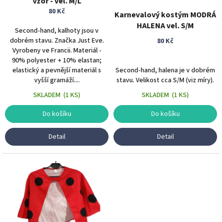
vzor - vel. M/L
k
80 Kč
Karnevalový kostým MODRÁ
t
HALENA vel. S/M
ů
Second-hand, kalhoty jsou v
dobrém stavu. Značka Just Eve.
80 Kč
Vyrobeny ve Francii. Materiál -
90% polyester + 10% elastan;
elastický a pevnější materiál s
Second-hand, halena je v dobrém
vyšší gramáží....
stavu. Velikost cca S/M (viz míry).
SKLADEM
(
1 KS
)
SKLADEM
(
1 KS
)
Do košíku
Do košíku
Detail
Detail