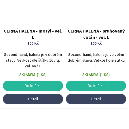
ČERNÁ HALENA - motýl - vel.
ČERNÁ HALENA - pruhovaný
L
volán - vel. L
100 Kč
100 Kč
Second-hand, halena je v dobrém
Second-hand, halena je ve velmi
stavu. Velikost dle štítku 16 / tj.
dobrém stavu. Velikost dle štítku
vel. 44 / L.
L.
SKLADEM
(
1 KS
)
SKLADEM
(
1 KS
)
Do košíku
Do košíku
Detail
Detail