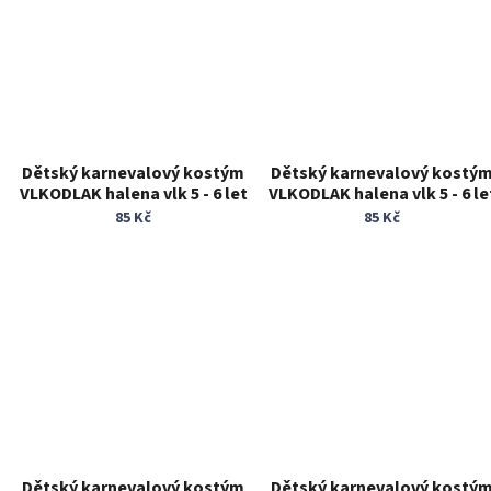
Dětský karnevalový kostým
Dětský karnevalový kostý
VLKODLAK halena vlk 5 - 6 let
VLKODLAK halena vlk 5 - 6 le
zvířecí kostým
zvířecí kostým
85 Kč
85 Kč
Dětský karnevalový kostým
Dětský karnevalový kostý