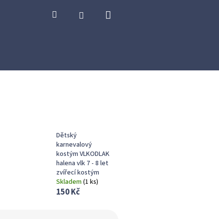
Nákupní
Hledat
Přihlášení
košík
Dětský
karnevalový
kostým VLKODLAK
halena vlk 7 - 8 let
zvířecí kostým
Skladem
(
1 ks
)
150 Kč