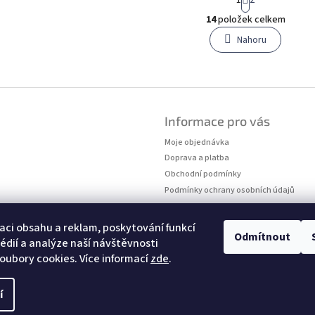
t
O
r
14
položek celkem
v
á
l
Nahoru
n
á
k
o
d
v
a
á
c
n
í
í
p
Informace pro vás
r
Moje objednávka
v
k
Doprava a platba
y
Obchodní podmínky
v
Podmínky ochrany osobních údajů
ý
Kontakty
p
Měření velikostí
i
aci obsahu a reklam, poskytování funkcí
Odmítnout
s
édií a analýze naší návštěvnosti
u
oubory cookies. Více informací
zde
.
í
hrazena.
Upravit nastavení cookies