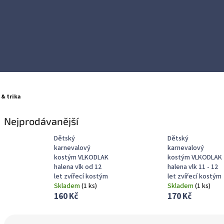
 & trika
Nejprodávanější
Dětský
Dětský
karnevalový
karnevalový
kostým VLKODLAK
kostým VLKODLAK
halena vlk od 12
halena vlk 11 - 12
let zvířecí kostým
let zvířecí kostým
Skladem
(
1 ks
)
Skladem
(
1 ks
)
160 Kč
170 Kč
Ř