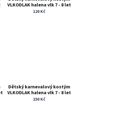
t
VLKODLAK halena vlk 7 - 8 let
zvířecí kostým
120 Kč
m
Dětský karnevalový kostým
et
VLKODLAK halena vlk 7 - 8 let
zvířecí kostým
150 Kč