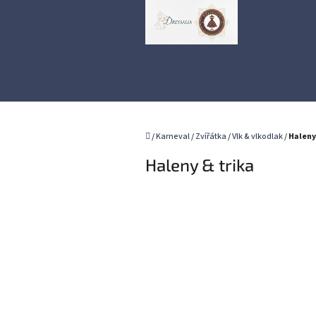
Přejít
na
obsah
Domů
/
Karneval
/
Zvířátka
/
Vlk & vlkodlak
/
Haleny
Haleny & trika