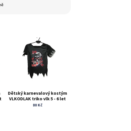
ně
m
Dětský karnevalový kostým
t
VLKODLAK triko vlk 5 - 6 let
zvířecí kostým
80 Kč