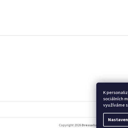
Z
á
p
a
t
í
K personaliz
sociálních m
využíváme s
Nastaven
Copyright 2026
Dressalia
. Všechna práva vy