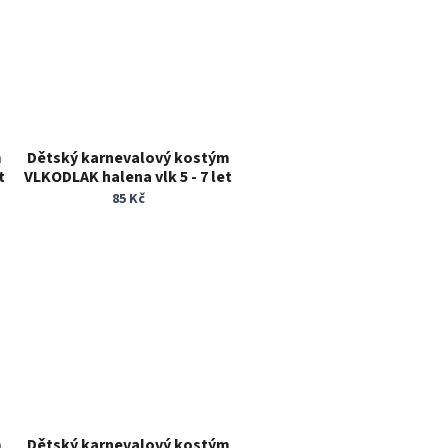
m
Dětský karnevalový kostým
t
VLKODLAK halena vlk 5 - 7 let
zvířecí kostým
85 Kč
m
Dětský karnevalový kostým