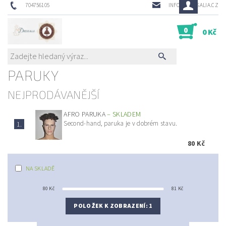
704756105
INFO@DRESSALIA.CZ
0
0 Kč
PARUKY
NEJPRODÁVANĚJŠÍ
AFRO PARUKA
–
SKLADEM
Second-hand, paruka je v dobrém stavu.
1.
80 Kč
NA SKLADĚ
80
Kč
81
Kč
POLOŽEK K ZOBRAZENÍ:
1