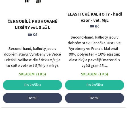
ELASTICKÉ KALHOTY - hadí
vzor - vel. M/L
ČERNOBÍLÉ PRUHOVANÉ
80 Kč
LEGÍNY vel. S až L
80 Kč
Second-hand, kalhoty jsou v
dobrém stavu. Značka Just Eve.
Second-hand, kalhoty jsou v
Vyrobeny ve Francii. Materiál -
dobrém stavu. Vyrobeny ve Velké
90% polyester + 10% elastan;
Británii. Velikost dle štítku M/L; je
elastický a pevnější materiál s
to spíše velikost S/M (viz míry).
vyšší gramáží....
SKLADEM
(
1 KS
)
SKLADEM
(
1 KS
)
Do košíku
Do košíku
Detail
Detail