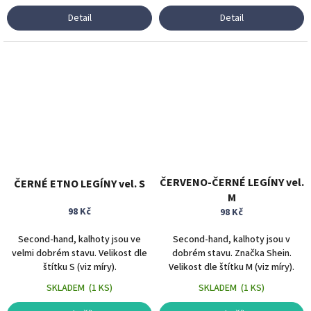
Detail
Detail
ČERVENO-ČERNÉ LEGÍNY vel.
ČERNÉ ETNO LEGÍNY vel. S
M
98 Kč
98 Kč
Second-hand, kalhoty jsou ve
Second-hand, kalhoty jsou v
velmi dobrém stavu. Velikost dle
dobrém stavu. Značka Shein.
štítku S (viz míry).
Velikost dle štítku M (viz míry).
SKLADEM
(
1 KS
)
SKLADEM
(
1 KS
)