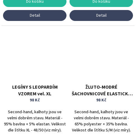
Do košíku
Do košíku
Detail
Detail
LEGÍNY S LEOPARDÍM
ŽLUTO-MODRÉ
VZOREM vel. XL
ŠACHOVNICOVÉ ELASTICKÉ
98 Kč
KALHOTY vel. S/M
98 Kč
Second-hand, kalhoty jsou ve
Second-hand, kalhoty jsou ve
velmi dobrém stavu. Materiál -
velmi dobrém stavu. Materiál -
95% bavlna + 5% elastan. Velikost
65% polyester + 35% bavlna.
dle štítku XL - 48/50 (viz míry).
Velikost dle štítku S/M (viz míry).