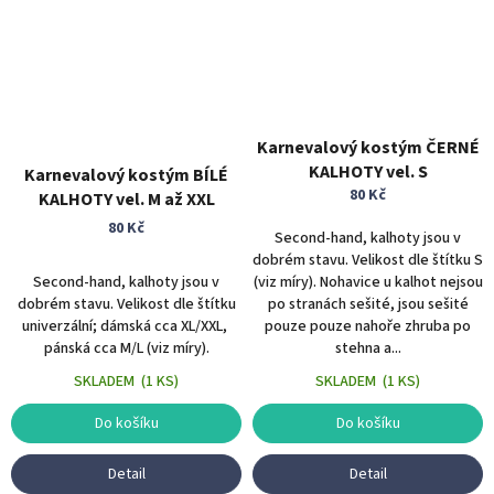
Karnevalový kostým ČERNÉ
KALHOTY vel. S
Karnevalový kostým BÍLÉ
80 Kč
KALHOTY vel. M až XXL
80 Kč
Second-hand, kalhoty jsou v
dobrém stavu. Velikost dle štítku S
Second-hand, kalhoty jsou v
(viz míry). Nohavice u kalhot nejsou
dobrém stavu. Velikost dle štítku
po stranách sešité, jsou sešité
univerzální; dámská cca XL/XXL,
pouze pouze nahoře zhruba po
pánská cca M/L (viz míry).
stehna a...
SKLADEM
(
1 KS
)
SKLADEM
(
1 KS
)
Do košíku
Do košíku
Detail
Detail