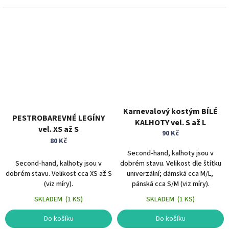
Karnevalový kostým BÍLÉ
PESTROBAREVNÉ LEGÍNY
KALHOTY vel. S až L
vel. XS až S
90 Kč
80 Kč
Second-hand, kalhoty jsou v
Second-hand, kalhoty jsou v
dobrém stavu. Velikost dle štítku
dobrém stavu. Velikost cca XS až S
univerzální; dámská cca M/L,
(viz míry).
pánská cca S/M (viz míry).
SKLADEM
(
1 KS
)
SKLADEM
(
1 KS
)
Do košíku
Do košíku