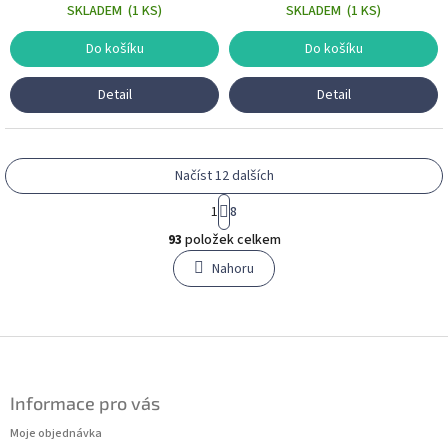
SKLADEM
(
1 KS
)
SKLADEM
(
1 KS
)
Do košíku
Do košíku
Detail
Detail
Načíst 12 dalších
S
1
8
t
O
r
93
položek celkem
v
á
l
Nahoru
n
á
k
o
d
v
a
á
c
Z
n
í
á
í
p
p
r
Informace pro vás
a
v
t
Moje objednávka
k