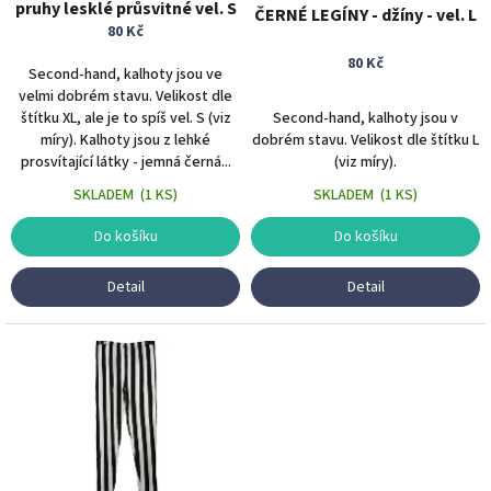
u
pruhy lesklé průsvitné vel. S
ČERNÉ LEGÍNY - džíny - vel. L
k
80 Kč
t
80 Kč
ů
Second-hand, kalhoty jsou ve
velmi dobrém stavu. Velikost dle
štítku XL, ale je to spíš vel. S (viz
Second-hand, kalhoty jsou v
míry). Kalhoty jsou z lehké
dobrém stavu. Velikost dle štítku L
prosvítající látky - jemná černá...
(viz míry).
SKLADEM
(
1 KS
)
SKLADEM
(
1 KS
)
Do košíku
Do košíku
Detail
Detail