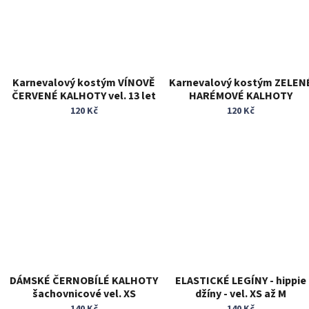
Karnevalový kostým VÍNOVĚ
Karnevalový kostým ZELEN
ČERVENÉ KALHOTY vel. 13 let
HARÉMOVÉ KALHOTY
vzorované vel. S/M
120 Kč
120 Kč
DÁMSKÉ ČERNOBÍLÉ KALHOTY
ELASTICKÉ LEGÍNY - hippie
šachovnicové vel. XS
džíny - vel. XS až M
140 Kč
140 Kč