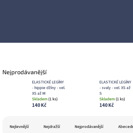
Nejprodávanější
ELASTICKÉ LEGÍNY
ELASTICKÉ LEGÍNY
- hippie džíny - vel.
- svaly - vel. XS až
XS až M
S
Skladem
(
1 ks
)
Skladem
(
1 ks
)
140 Kč
140 Kč
Ř
a
Nejlevnější
Nejdražší
Nejprodávanější
Abeced
z