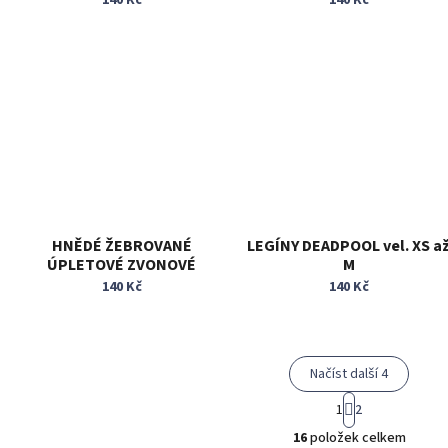
HNĚDÉ ŽEBROVANÉ
LEGÍNY DEADPOOL vel. XS a
ÚPLETOVÉ ZVONOVÉ
M
KALHOTY zn. Primark vel. XS
140 Kč
140 Kč
Načíst další 4
S
1
2
t
O
r
16
položek celkem
v