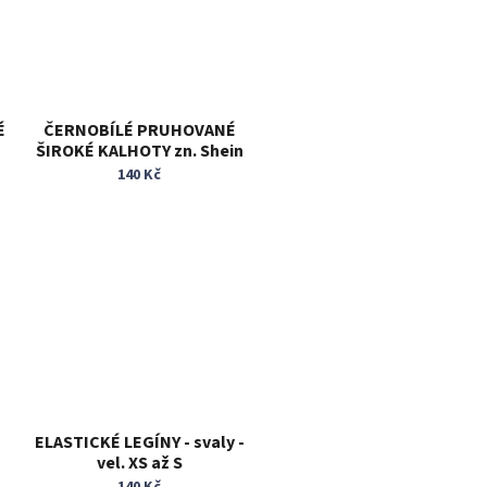
É
ČERNOBÍLÉ PRUHOVANÉ
ŠIROKÉ KALHOTY zn. Shein
vel. XS
140 Kč
ELASTICKÉ LEGÍNY - svaly -
vel. XS až S
140 Kč