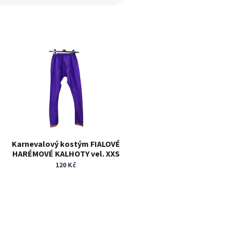
Karnevalový kostým FIALOVÉ
HARÉMOVÉ KALHOTY vel. XXS
až S
120 Kč