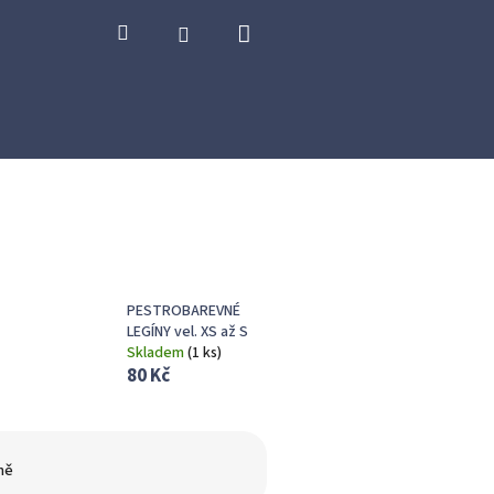
Nákupní
Hledat
Přihlášení
košík
PESTROBAREVNÉ
LEGÍNY vel. XS až S
Skladem
(
1 ks
)
80 Kč
ně