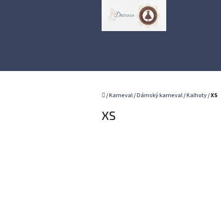
Přejít
na
obsah
Domů
/
Karneval
/
Dámský karneval
/
Kalhoty
/
XS
XS