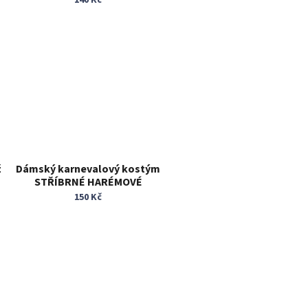
ž
Dámský karnevalový kostým
STŘÍBRNÉ HARÉMOVÉ
KALHOTY vel. XS/S
150 Kč