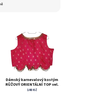
ně
Dámský karnevalový kostým
RŮŽOVÝ ORIENTÁLNÍ TOP vel.
XL/XXL
140 Kč