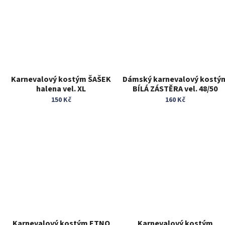
Karnevalový kostým ŠAŠEK
Dámský karnevalový kostý
halena vel. XL
BÍLÁ ZÁSTĚRA vel. 48/50
150 Kč
160 Kč
Karnevalový kostým ETNO
Karnevalový kostým