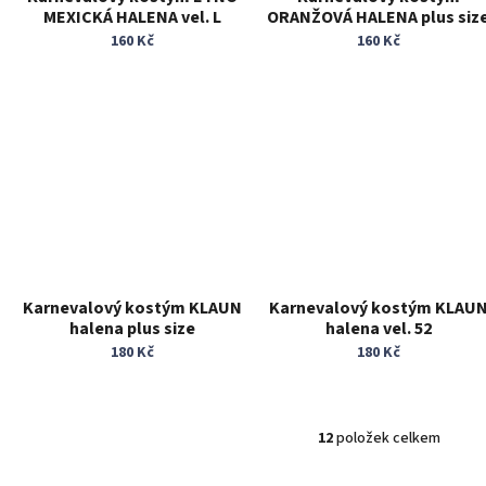
MEXICKÁ HALENA vel. L
ORANŽOVÁ HALENA plus siz
160 Kč
160 Kč
Karnevalový kostým KLAUN
Karnevalový kostým KLAU
halena plus size
halena vel. 52
180 Kč
180 Kč
12
položek celkem
O
v