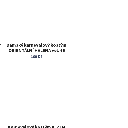
m
Dámský karnevalový kostým
ORIENTÁLNÍ HALENA vel. 46
160 Kč
Karnevalový kostým VĚZEŇ