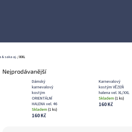
a & saka aj.
/
XXL
Nejprodávanější
Dámský
Karnevalový
karnevalový
kostým VĚZEŇ
kostým
halena vel. XL/XXL
ORIENTÁLNÍ
Skladem
(
1 ks
)
HALENA vel. 46
160 Kč
Skladem
(
1 ks
)
160 Kč
Ř