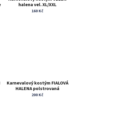
e
halena vel. XL/XXL
160 Kč
N
Karnevalový kostým FIALOVÁ
HALENA polstrovaná
univerzální velikost
200 Kč