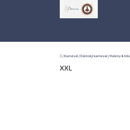
Přejít
na
obsah
Domů
/
Karneval
/
Dámský karneval
/
Haleny & trik
XXL