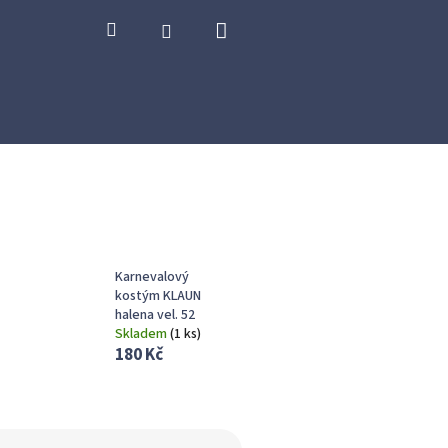
Nákupní
Hledat
Přihlášení
košík
Karnevalový
kostým KLAUN
halena vel. 52
Skladem
(
1 ks
)
180 Kč