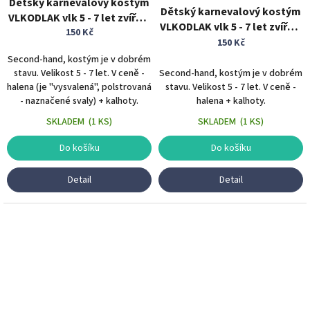
Dětský karnevalový kostým
Dětský karnevalový kostým
VLKODLAK vlk 5 - 7 let zvířecí
VLKODLAK vlk 5 - 7 let zvířecí
kostým
150 Kč
kostým
150 Kč
Second-hand, kostým je v dobrém
stavu. Velikost 5 - 7 let. V ceně -
Second-hand, kostým je v dobrém
halena (je "vysvalená", polstrovaná
stavu. Velikost 5 - 7 let. V ceně -
- naznačené svaly) + kalhoty.
halena + kalhoty.
SKLADEM
(
1 KS
)
SKLADEM
(
1 KS
)
Do košíku
Do košíku
Detail
Detail