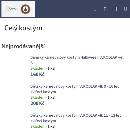
Přejít
Náku
Hledat
M
Přihlášení
na
obsah
koší
Celý kostým
Nejprodávanější
Dámský karnevalový kostým Halloween VLKODLAK vel.
S
Skladem
(
1 ks
)
160 Kč
Dětský karnevalový kostým VLKODLAK vlk 9 - 10 let
zvířecí kostým
Skladem
(
1 ks
)
200 Kč
Dětský karnevalový kostým VLKODLAK vlk 11 - 12 let
zvířecí kostým
Skladem
(
1 ks
)