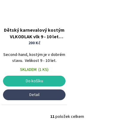
Dětský karnevalový kostým
VLKODLAK vlk 9 - 10 let
zvířecí kostým
200 Kč
Second-hand, kostým je v dobrém
stavu. Velikost 9 - 10 let.
SKLADEM
(
1 KS
)
Do košíku
Detail
11
položek celkem
O
v
l