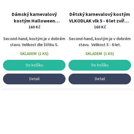
Dámský karnevalový
Dětský karnevalový kostým
kostým Halloween
VLKODLAK vlk 5 - 6 let zvířecí
VLKODLAK vel. S
160 Kč
kostým
160 Kč
Second-hand, kostým je v dobrém
Second-hand, kostým je v dobrém
stavu. Velikost dle štítku S.
stavu. Velikost 5 - 6 let.
SKLADEM
(
1 KS
)
SKLADEM
(
1 KS
)
Do košíku
Do košíku
Detail
Detail