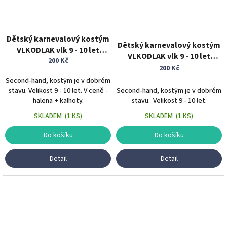
Dětský karnevalový kostým
Dětský karnevalový kostým
VLKODLAK vlk 9 - 10 let
VLKODLAK vlk 9 - 10 let
zvířecí kostým
200 Kč
zvířecí kostým
200 Kč
Second-hand, kostým je v dobrém
stavu. Velikost 9 - 10 let. V ceně -
Second-hand, kostým je v dobrém
halena + kalhoty.
stavu. Velikost 9 - 10 let.
SKLADEM
(
1 KS
)
SKLADEM
(
1 KS
)
Do košíku
Do košíku
Detail
Detail