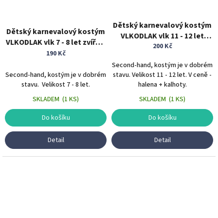
Dětský karnevalový kostým
Dětský karnevalový kostým
VLKODLAK vlk 11 - 12 let
VLKODLAK vlk 7 - 8 let zvířecí
zvířecí kostým
200 Kč
kostým
190 Kč
Second-hand, kostým je v dobrém
Second-hand, kostým je v dobrém
stavu. Velikost 11 - 12 let. V ceně -
stavu. Velikost 7 - 8 let.
halena + kalhoty.
SKLADEM
(
1 KS
)
SKLADEM
(
1 KS
)
Do košíku
Do košíku
Detail
Detail