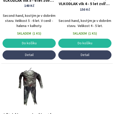
VLKODLAK vlk 5 - 6 let zvířecí
VLKODLAK vlk 4 - 5 let zvířecí
k
kostým
140 Kč
kostým
t
150 Kč
ů
Second-hand, kostým je v dobrém
stavu. Velikost 5 - 6 let. V ceně -
Second-hand, kostým je v dobrém
halena + kalhoty.
stavu. Velikost 4 - 5 let.
SKLADEM
(
1 KS
)
SKLADEM
(
1 KS
)
Do košíku
Do košíku
Detail
Detail