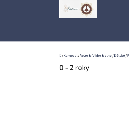
Přejít
na
obsah
Domů
/
Karneval
/
Retro & folklor & etno
/
Dětské
/
P
0 - 2 roky