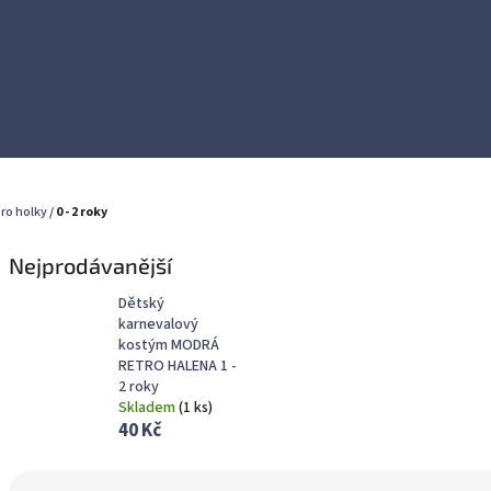
ro holky
/
0 - 2 roky
Nejprodávanější
Dětský
karnevalový
kostým MODRÁ
RETRO HALENA 1 -
2 roky
Skladem
(
1 ks
)
40 Kč
Ř