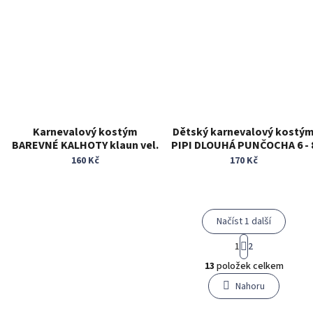
Karnevalový kostým
Dětský karnevalový kostý
BAREVNÉ KALHOTY klaun vel.
PIPI DLOUHÁ PUNČOCHA 6 - 
M až XL
let
160 Kč
170 Kč
Načíst 1 další
S
1
2
t
O
r
13
položek celkem
v
á
l
Nahoru
n
á
k
o
d