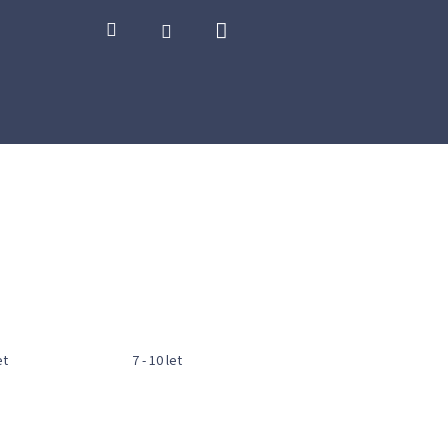
Nákupní
Hledat
Přihlášení
košík
et
7 - 10 let