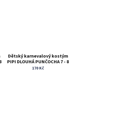
m
Dětský karnevalový kostým
8
PIPI DLOUHÁ PUNČOCHA 7 - 8
let
170 Kč