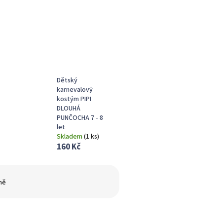
Dětský
karnevalový
kostým PIPI
DLOUHÁ
PUNČOCHA 7 - 8
let
Skladem
(
1 ks
)
160 Kč
ně