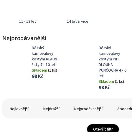
11 - 13 let
14 let & více
Nejprodávanější
Dětský
Dětský
karnevalový
karnevalový
kostým KLAUN
kostým PIPI
šaty 7 - 10 let
DLOUHÁ
Skladem
(
1 ks
)
PUNČOCHA 4 - 6
98 Kč
let
Skladem
(
1 ks
)
98 Kč
Ř
a
Nejlevnější
Nejdražší
Nejprodávanější
Abeced
z
e
n
Otevřít filtr