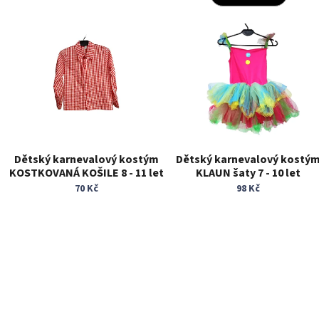
í
p
V
r
ý
o
p
d
i
u
s
k
p
t
r
ů
o
d
Dětský karnevalový kostým
Dětský karnevalový kostý
u
KOSTKOVANÁ KOŠILE 8 - 11 let
KLAUN šaty 7 - 10 let
k
70 Kč
98 Kč
t
ů