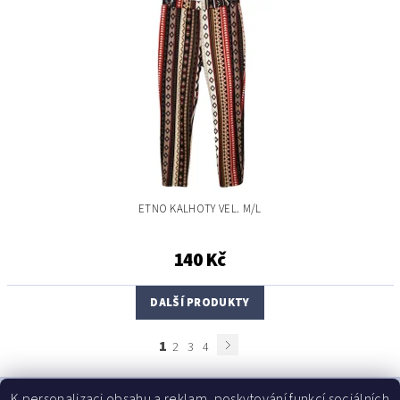
ETNO KALHOTY VEL. M/L
140 Kč
DALŠÍ PRODUKTY
1
2
3
4
K personalizaci obsahu a reklam, poskytování funkcí sociálních