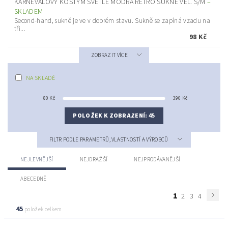
KARNEVALOVÝ KOSTÝM SVĚTLE MODRÁ RETRO SUKNĚ VEL. S/M
–
SKLADEM
Second-hand, sukně je ve v dobrém stavu. Sukně se zapíná vzadu na
tři...
98 Kč
ZOBRAZIT VÍCE
NA SKLADĚ
80
Kč
390
Kč
POLOŽEK K ZOBRAZENÍ:
45
FILTR PODLE PARAMETRŮ, VLASTNOSTÍ A VÝROBCŮ
NEJLEVNĚJŠÍ
NEJDRAŽŠÍ
NEJPRODÁVANĚJŠÍ
ABECEDNĚ
1
2
3
4
45
položek celkem