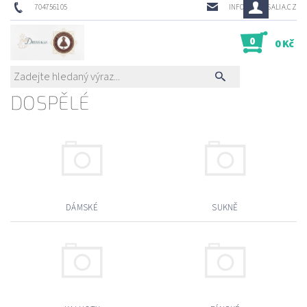
704756105
INFO@DRESSALIA.CZ
0
0 Kč
DOSPĚLÉ
DÁMSKÉ
SUKNĚ