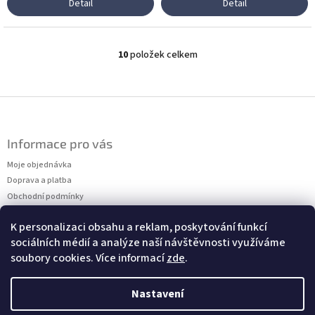
Detail
Detail
10
položek celkem
O
v
l
á
Z
d
á
a
p
c
Informace pro vás
a
í
t
Moje objednávka
p
r
í
Doprava a platba
v
Obchodní podmínky
k
Podmínky ochrany osobních údajů
y
K personalizaci obsahu a reklam, poskytování funkcí
Kontakty
v
sociálních médií a analýze naší návštěvnosti využíváme
Měření velikostí
ý
soubory cookies. Více informací
zde
.
p
i
s
Nastavení
u