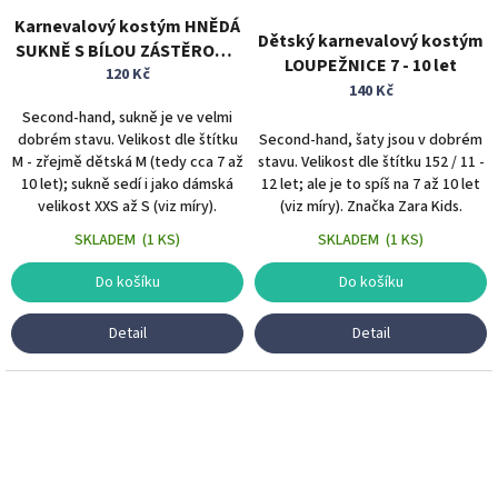
Karnevalový kostým HNĚDÁ
Dětský karnevalový kostým
SUKNĚ S BÍLOU ZÁSTĚROU 7
LOUPEŽNICE 7 - 10 let
- 10 let
120 Kč
140 Kč
Second-hand, sukně je ve velmi
dobrém stavu. Velikost dle štítku
Second-hand, šaty jsou v dobrém
M - zřejmě dětská M (tedy cca 7 až
stavu. Velikost dle štítku 152 / 11 -
10 let); sukně sedí i jako dámská
12 let; ale je to spíš na 7 až 10 let
velikost XXS až S (viz míry).
(viz míry). Značka Zara Kids.
SKLADEM
(
1 KS
)
SKLADEM
(
1 KS
)
Do košíku
Do košíku
Detail
Detail