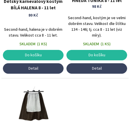
HNĚDÁ TUNIKA 8 - 11 let
Dětský karnevalový kostým
k
98 Kč
BÍLÁ HALENA 8 - 11 let
t
80 Kč
ů
Second-hand, kostým je ve velmi
dobrém stavu. Velikost dle štítku
Second-hand, halena je v dobrém
134 - 146; tj. cca 8 - 11 let (viz
stavu. Velikost cca 8 - 11 let.
míry).
SKLADEM
(
1 KS
)
SKLADEM
(
1 KS
)
Do košíku
Do košíku
Detail
Detail