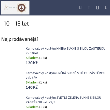
Přejít
Náku
Hledat
M
Přihlášení
na
obsah
koší
10 - 13 let
Nejprodávanější
Karnevalový kostým HNĚDÁ SUKNĚ S BÍLOU ZÁSTĚROU
7 - 10 let
Skladem
(
1 ks
)
120 Kč
Karnevalový kostým HNĚDÁ SUKNĚ S BÍLOU ZÁSTĚROU
vel. S/M
Skladem
(
1 ks
)
140 Kč
Karnevalový kostým SVĚTLE ZELENÁ SUKNĚ S BÍLOU
ZÁSTĚROU vel. XS/S
Skladem
(
1 ks
)