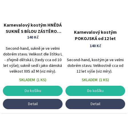
Karnevalový kostým HNĚDÁ
SUKNĚ S BÍLOU ZÁSTĚROU
Karnevalový kostým
vel. S/M
140 Kč
POKOJSKÁ od 12 let
140 Kč
Second-hand, sukně je ve velmi
dobrém stavu. Velikost dle štítku L
- zřejmě dětská L (tedy cca od 10
Second-hand, kostým je ve velmi
let výše); sukně sedí i jako dámská
dobrém stavu. Velikostně cca od
velikost XXS až M (viz míry).
12 let výše (viz míry).
SKLADEM
(
1 KS
)
SKLADEM
(
1 KS
)
Do košíku
Do košíku
Detail
Detail