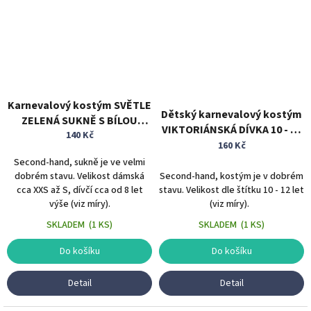
Karnevalový kostým SVĚTLE
Dětský karnevalový kostým
ZELENÁ SUKNĚ S BÍLOU
VIKTORIÁNSKÁ DÍVKA 10 - 12
ZÁSTĚROU vel. XS/S
140 Kč
let
160 Kč
Second-hand, sukně je ve velmi
dobrém stavu. Velikost dámská
Second-hand, kostým je v dobrém
cca XXS až S, dívčí cca od 8 let
stavu. Velikost dle štítku 10 - 12 let
výše (viz míry).
(viz míry).
SKLADEM
(
1 KS
)
SKLADEM
(
1 KS
)
Do košíku
Do košíku
Detail
Detail