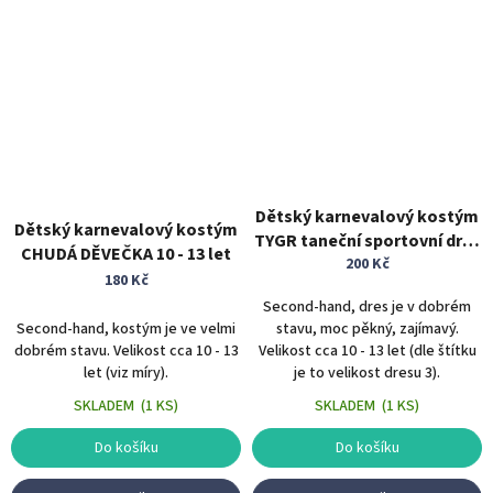
Dětský karnevalový kostým
Dětský karnevalový kostým
TYGR taneční sportovní dres
CHUDÁ DĚVEČKA 10 - 13 let
10 - 13 let zvířecí kostým
200 Kč
180 Kč
Second-hand, dres je v dobrém
Second-hand, kostým je ve velmi
stavu, moc pěkný, zajímavý.
dobrém stavu. Velikost cca 10 - 13
Velikost cca 10 - 13 let (dle štítku
let (viz míry).
je to velikost dresu 3).
SKLADEM
(
1 KS
)
SKLADEM
(
1 KS
)
Do košíku
Do košíku