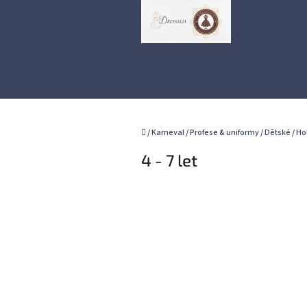
Přejít
na
obsah
Domů
/
Karneval
/
Profese & uniformy
/
Dětské
/
Ho
4 - 7 let