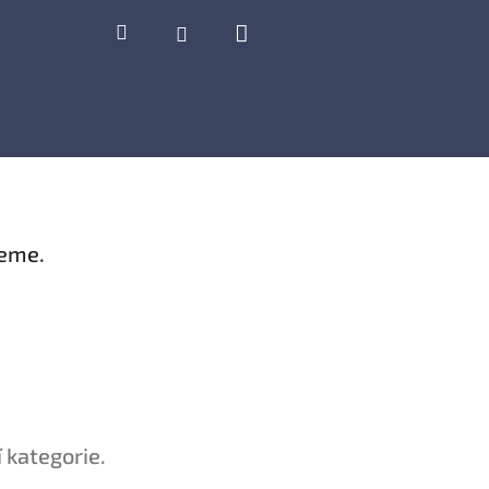
Nákupní
Hledat
Přihlášení
košík
jeme.
 kategorie.