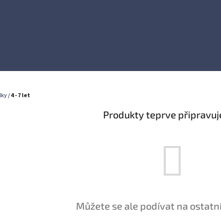
lky
/
4 - 7 let
Produkty teprve připravu
Můžete se ale podívat na ostatní