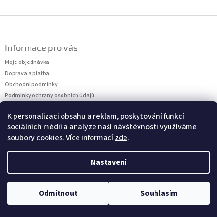
Z
á
p
Informace pro vás
a
t
Moje objednávka
í
Doprava a platba
Obchodní podmínky
Podmínky ochrany osobních údajů
Kontakty
K personalizaci obsahu a reklam, poskytování funkcí
Měření velikostí
sociálních médií a analýze naší návštěvnosti využíváme
soubory cookies. Více informací
zde
.
Nastavení
Copyright 2026
Dressalia
. Všechna práva vyhrazena.
Vytvořil Shoptet
Odmítnout
Souhlasím
Upravit nastavení cookies