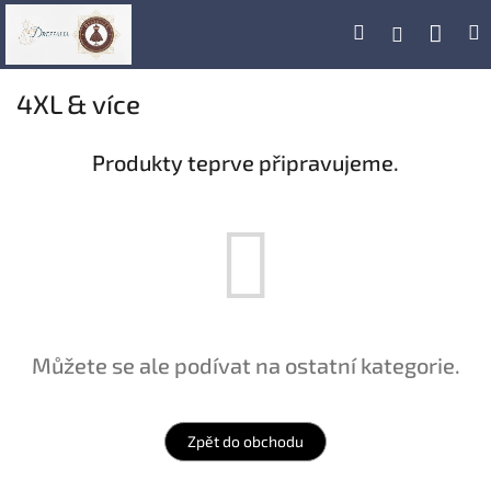
Přejít
Náku
Hledat
M
Přihlášení
na
obsah
koší
4XL & více
Produkty teprve připravujeme.
Můžete se ale podívat na ostatní kategorie.
Zpět do obchodu