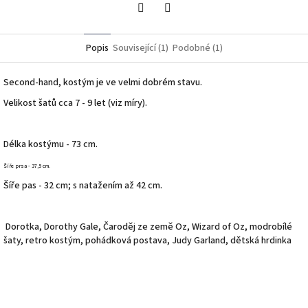
Twitter
Facebook
Popis
Související (1)
Podobné (1)
Second-hand, kostým je ve velmi dobrém stavu.
Velikost šatů cca 7 - 9 let (viz míry).
Délka kostýmu - 73 cm.
Šíře prsa - 37,5 cm.
Šíře pas - 32 cm; s natažením až 42 cm.
Dorotka, Dorothy Gale, Čaroděj ze země Oz, Wizard of Oz, modrobílé
šaty, retro kostým, pohádková postava, Judy Garland, dětská hrdinka