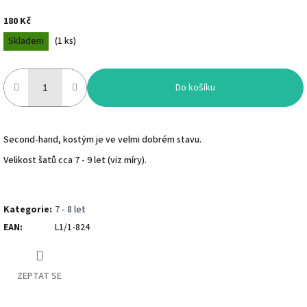
180 Kč
Měrná
Skladem
(
1 ks
)
cena:
Do košíku
Second-hand, kostým je ve velmi dobrém stavu.
Velikost šatů cca 7 - 9 let (viz míry).
Kategorie
:
7 - 8 let
EAN
:
L1/1-824
ZEPTAT SE