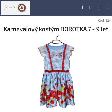
Přejít
Náku
Hledat
M
Přihlášení
na
obsah
koší
Kód:
824
Karnevalový kostým DOROTKA 7 - 9 let