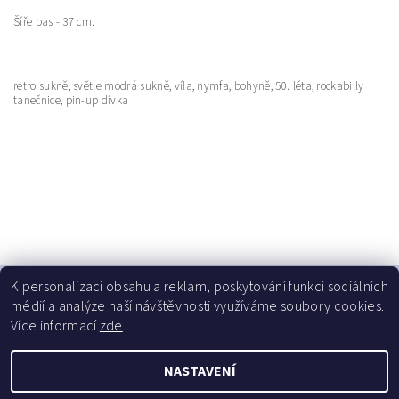
Šíře pas - 37 cm.
retro sukně, světle modrá sukně, víla, nymfa, bohyně, 50. léta,
rockabilly
tanečnice, pin-up dívka
K personalizaci obsahu a reklam, poskytování funkcí sociálních
médií a analýze naší návštěvnosti využíváme soubory cookies.
Více informací
zde
.
NASTAVENÍ
Upravit nastavení cookies
2026 © Dressalia, všechna práva vyhrazena