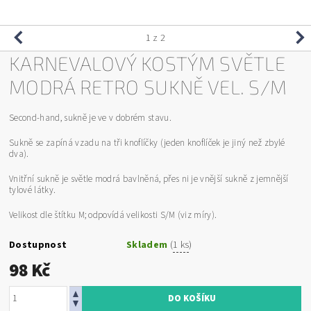
1
z 2
KARNEVALOVÝ KOSTÝM SVĚTLE
MODRÁ RETRO SUKNĚ VEL. S/M
Second-hand, sukně je ve v dobrém stavu.
Sukně se zapíná vzadu na tři knoflíčky (jeden knoflíček je jiný než zbylé
dva).
Vnitřní sukně je světle modrá bavlněná, přes ni je vnější sukně z jemnější
tylové látky.
Velikost dle štítku M; odpovídá velikosti S/M (viz míry).
Dostupnost
Skladem
(
1 ks
)
98 Kč