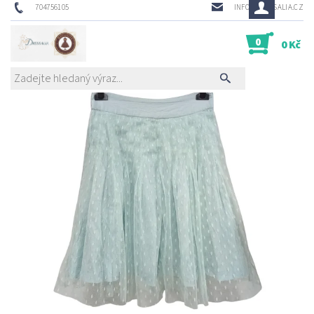
704756105
INFO@DRESSALIA.CZ
0
0 Kč