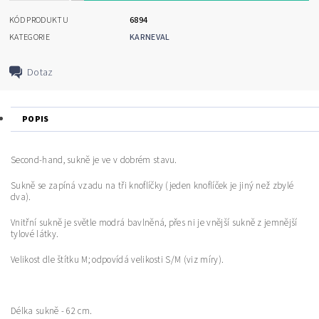
KÓD PRODUKTU
6894
KATEGORIE
KARNEVAL
Dotaz
POPIS
Second-hand, sukně je ve v dobrém stavu.
Sukně se zapíná vzadu na tři knoflíčky (jeden knoflíček je jiný než zbylé
dva).
Vnitřní sukně je světle modrá bavlněná, přes ni je vnější sukně z jemnější
tylové látky.
Velikost dle štítku M; odpovídá velikosti S/M (viz míry).
Délka sukně - 62 cm.