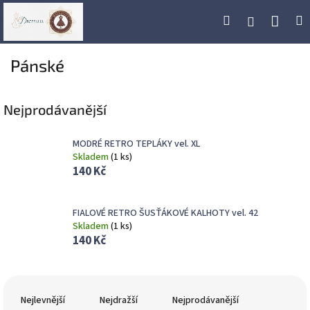
Přejít
Náku
Hledat
M
Přihlášení
na
obsah
koší
Pánské
Nejprodávanější
MODRÉ RETRO TEPLÁKY vel. XL
Skladem
(
1 ks
)
140 Kč
FIALOVÉ RETRO ŠUSŤÁKOVÉ KALHOTY vel. 42
Skladem
(
1 ks
)
140 Kč
Ř
a
Nejlevnější
Nejdražší
Nejprodávanější