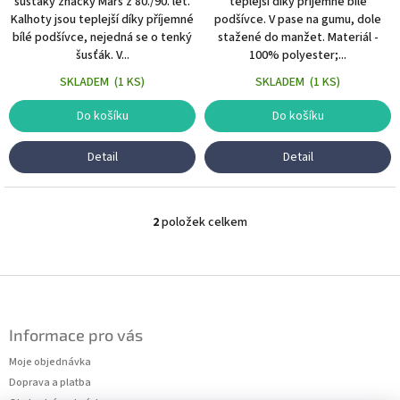
šusťáky značky Mars z 80./90. let.
teplejší díky příjemné bílé
Kalhoty jsou teplejší díky příjemné
podšívce. V pase na gumu, dole
bílé podšívce, nejedná se o tenký
stažené do manžet. Materiál -
šusťák. V...
100% polyester;...
SKLADEM
(
1 KS
)
SKLADEM
(
1 KS
)
Do košíku
Do košíku
Detail
Detail
2
položek celkem
O
v
l
á
Z
d
á
a
p
c
Informace pro vás
a
í
t
Moje objednávka
p
r
í
Doprava a platba
v