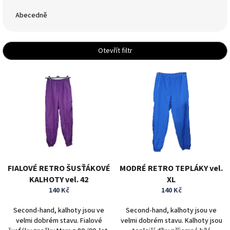
z
e
Abecedně
n
í
p
Otevřít filtr
r
o
V
d
ý
u
p
k
i
t
s
ů
p
r
o
d
FIALOVÉ RETRO ŠUSŤÁKOVÉ
MODRÉ RETRO TEPLÁKY vel.
u
KALHOTY vel. 42
XL
k
140 Kč
140 Kč
t
ů
Second-hand, kalhoty jsou ve
Second-hand, kalhoty jsou ve
velmi dobrém stavu. Fialové
velmi dobrém stavu. Kalhoty jsou