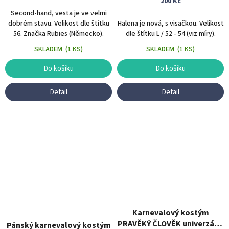
200 Kč
Second-hand, vesta je ve velmi
dobrém stavu. Velikost dle štítku
Halena je nová, s visačkou. Velikost
56. Značka Rubies (Německo).
dle štítku L / 52 - 54 (viz míry).
SKLADEM
(
1 KS
)
SKLADEM
(
1 KS
)
Do košíku
Do košíku
Detail
Detail
Karnevalový kostým
PRAVĚKÝ ČLOVĚK univerzální
Pánský karnevalový kostým