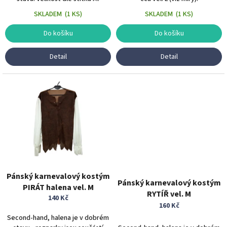
SKLADEM
(
1 KS
)
SKLADEM
(
1 KS
)
Do košíku
Do košíku
Detail
Detail
Pánský karnevalový kostým
Pánský karnevalový kostým
PIRÁT halena vel. M
RYTÍŘ vel. M
140 Kč
160 Kč
Second-hand, halena je v dobrém