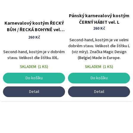
Pánský karnevalový kostým
ČERNÝ HÁBIT vel. L
Karnevalový kostým ŘECKÝ
260 Kč
BŮH / ŘECKÁ BOHYNĚ vel.
XXL
260 Kč
Second-hand, kostým je ve velmi
dobrém stavu. Velikost dle štítku L
Second-hand, kostým je v dobrém
(viz míry). Značka Magic Design
stavu. Velikost dle štítku XXL.
(Belgie) Made in Europe.
SKLADEM
(
1 KS
)
SKLADEM
(
1 KS
)
Do košíku
Do košíku
Detail
Detail