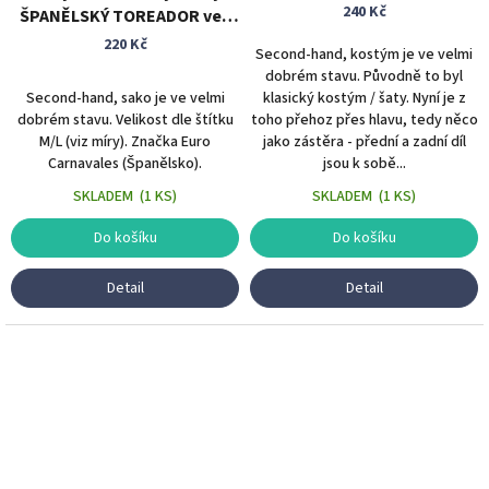
velikost
240 Kč
ŠPANĚLSKÝ TOREADOR vel.
M/L
220 Kč
Second-hand, kostým je ve velmi
dobrém stavu. Původně to byl
Second-hand, sako je ve velmi
klasický kostým / šaty. Nyní je z
dobrém stavu. Velikost dle štítku
toho přehoz přes hlavu, tedy něco
M/L (viz míry). Značka Euro
jako zástěra - přední a zadní díl
Carnavales (Španělsko).
jsou k sobě...
SKLADEM
(
1 KS
)
SKLADEM
(
1 KS
)
Do košíku
Do košíku
Detail
Detail