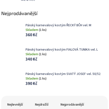
Nejprodávanější
Pánský karnevalový kostým ŘECKÝ BŮH vel. M
Skladem
(
1 ks
)
360 Kč
Pánský karnevalový kostým FIALOVÁ TUNIKA vel. L
Skladem
(
1 ks
)
340 Kč
Pánský karnevalový kostým SVATÝ JOSEF vel. 50/52
Skladem
(
1 ks
)
390 Kč
Ř
a
Nejlevnější
Nejdražší
Nejprodávanější