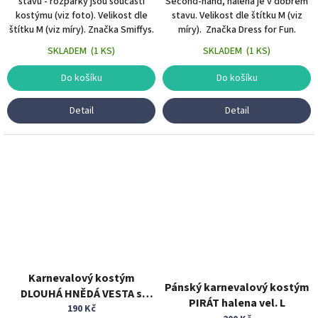
stavu - rozparky jsou součástí
Second-hand, halena je v dobrém
kostýmu (viz foto). Velikost dle
stavu. Velikost dle štítku M (viz
štítku M (viz míry). Značka Smiffys.
míry). Značka Dress for Fun.
SKLADEM
(
1 KS
)
SKLADEM
(
1 KS
)
Do košíku
Do košíku
Detail
Detail
Karnevalový kostým
Pánský karnevalový kostým
DLOUHÁ HNĚDÁ VESTA s
PIRÁT halena vel. L
kožíškem vel. 56
190 Kč