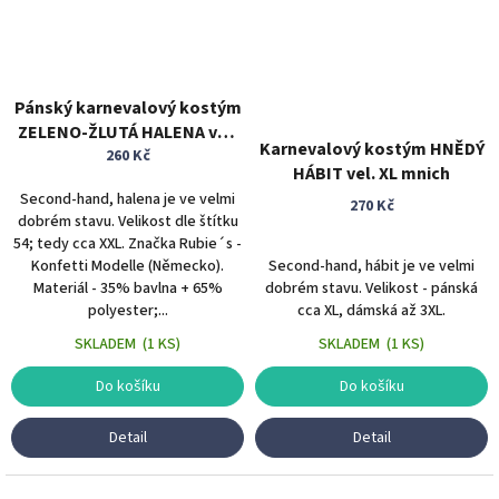
Pánský karnevalový kostým
ZELENO-ŽLUTÁ HALENA vel.
Karnevalový kostým HNĚDÝ
260 Kč
54
HÁBIT vel. XL mnich
Second-hand, halena je ve velmi
270 Kč
dobrém stavu. Velikost dle štítku
54; tedy cca XXL. Značka Rubie´s -
Konfetti Modelle (Německo).
Second-hand, hábit je ve velmi
Materiál - 35% bavlna + 65%
dobrém stavu. Velikost - pánská
polyester;...
cca XL, dámská až 3XL.
SKLADEM
(
1 KS
)
SKLADEM
(
1 KS
)
Do košíku
Do košíku
Detail
Detail