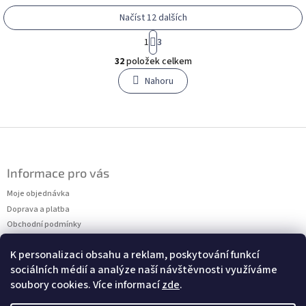
Načíst 12 dalších
S
1
3
t
O
r
32
položek celkem
v
á
l
Nahoru
n
á
k
o
d
v
a
á
c
Z
n
í
á
í
p
p
r
Informace pro vás
a
v
t
Moje objednávka
k
í
y
Doprava a platba
v
Obchodní podmínky
ý
Podmínky ochrany osobních údajů
p
K personalizaci obsahu a reklam, poskytování funkcí
Kontakty
i
sociálních médií a analýze naší návštěvnosti využíváme
Měření velikostí
s
soubory cookies. Více informací
zde
.
u