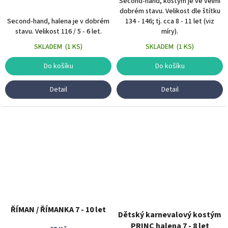
Second-hand, kostým je ve velmi
dobrém stavu. Velikost dle štítku
Second-hand, halena je v dobrém
134 - 146; tj. cca 8 - 11 let (viz
stavu. Velikost 116 / 5 - 6 let.
míry).
SKLADEM
(
1 KS
)
SKLADEM
(
1 KS
)
Do košíku
Do košíku
Detail
Detail
ŘÍMAN / ŘÍMANKA 7 - 10 let
Dětský karnevalový kostým
PRINC halena 7 - 8 let