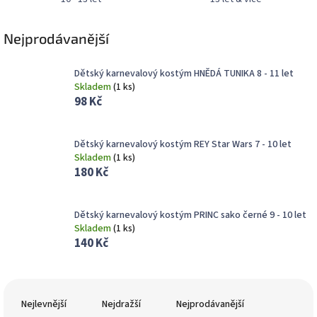
Nejprodávanější
Dětský karnevalový kostým HNĚDÁ TUNIKA 8 - 11 let
Skladem
(
1 ks
)
98 Kč
Dětský karnevalový kostým REY Star Wars 7 - 10 let
Skladem
(
1 ks
)
180 Kč
Dětský karnevalový kostým PRINC sako černé 9 - 10 let
Skladem
(
1 ks
)
140 Kč
Ř
a
Nejlevnější
Nejdražší
Nejprodávanější