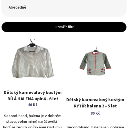
z
e
Abecedně
n
í
p
Otevřít filtr
r
o
V
d
ý
u
p
k
i
t
s
ů
p
r
o
d
Dětský karnevalový kostým
u
BÍLÁ HALENA upír 4 - 6 let
Dětský karnevalový kostým
k
40 Kč
RYTÍŘ halena 3 - 5 let
t
80 Kč
ů
Second-hand, halena je v dobrém
stavu, velmi mírně narůžovělá -
hodí se tedy k upírskému kostýmu.
Second-hand, halena je v dobrém