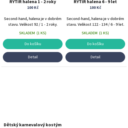
RYTÍŘ halena 1 - 2 roky
RYTÍŘ halena 6 - 9 let
100 Kč
100 Kč
Second-hand, halena je v dobrém
Second-hand, halena je v dobrém
stavu. Velikost 92 / 1 - 2 roky.
stavu. Velikost 122 - 134 / 6 - 9 let.
SKLADEM
(
1 KS
)
SKLADEM
(
1 KS
)
Do košíku
Do košíku
Detail
Detail
Dětský karnevalový kostým