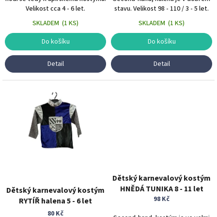
Velikost cca 4 - 6 let.
stavu. Velikost 98 - 110 / 3 - 5 let.
SKLADEM
(
1 KS
)
SKLADEM
(
1 KS
)
Do košíku
Do košíku
Detail
Detail
Dětský karnevalový kostým
HNĚDÁ TUNIKA 8 - 11 let
Dětský karnevalový kostým
98 Kč
RYTÍŘ halena 5 - 6 let
80 Kč