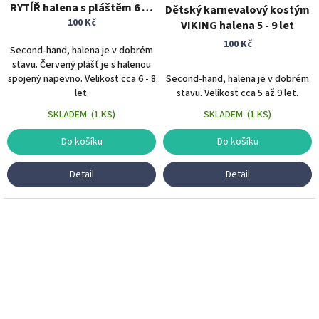
RYTÍŘ halena s pláštěm 6 - 8
Dětský karnevalový kostým
100 Kč
let
VIKING halena 5 - 9 let
100 Kč
Second-hand, halena je v dobrém
stavu. Červený plášť je s halenou
spojený napevno. Velikost cca 6 - 8
Second-hand, halena je v dobrém
let.
stavu. Velikost cca 5 až 9 let.
SKLADEM
(
1 KS
)
SKLADEM
(
1 KS
)
Do košíku
Do košíku
Detail
Detail