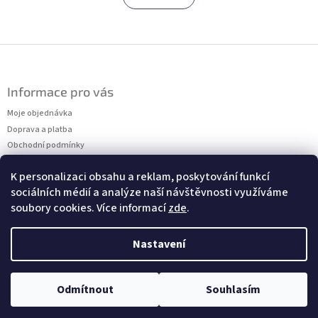
á
k
o
d
v
a
á
c
Z
n
í
á
í
p
p
r
Informace pro vás
a
v
t
Moje objednávka
k
í
y
Doprava a platba
v
Obchodní podmínky
ý
Podmínky ochrany osobních údajů
p
K personalizaci obsahu a reklam, poskytování funkcí
Kontakty
i
sociálních médií a analýze naší návštěvnosti využíváme
Měření velikostí
s
soubory cookies. Více informací
zde
.
u
Nastavení
Copyright 2026
Dressalia
. Všechna práva vyhrazena.
Odmítnout
Souhlasím
Vytvořil Shoptet
Upravit nastavení cookies