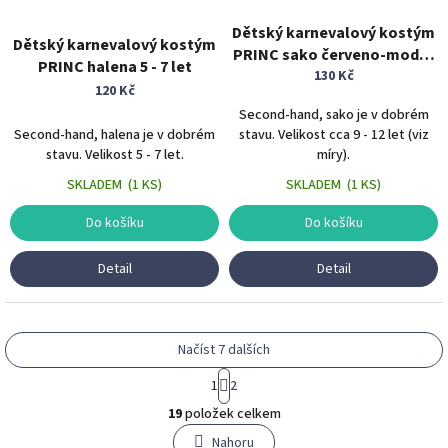
Dětský karnevalový kostým
Dětský karnevalový kostým
PRINC sako červeno-modré
PRINC halena 5 - 7 let
9 - 12 let
130 Kč
120 Kč
Second-hand, sako je v dobrém
Second-hand, halena je v dobrém
stavu. Velikost cca 9 - 12 let (viz
stavu. Velikost 5 - 7 let.
míry).
SKLADEM
(
1 KS
)
SKLADEM
(
1 KS
)
Do košíku
Do košíku
Detail
Detail
Načíst 7 dalších
S
1
2
t
O
r
19
položek celkem
v
á
l
Nahoru
n