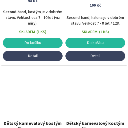
98 Kč
100 Kč
Second-hand, kostým je v dobrém
stavu. Velikost cca 7 - 10 let (viz
Second-hand, halena je v dobrém
míry).
stavu. Velikost 7 - 8 let / 128.
SKLADEM
(
1 KS
)
SKLADEM
(
1 KS
)
Do košíku
Do košíku
Detail
Detail
Dětský karnevalový kostým
Dětský karnevalový kostým