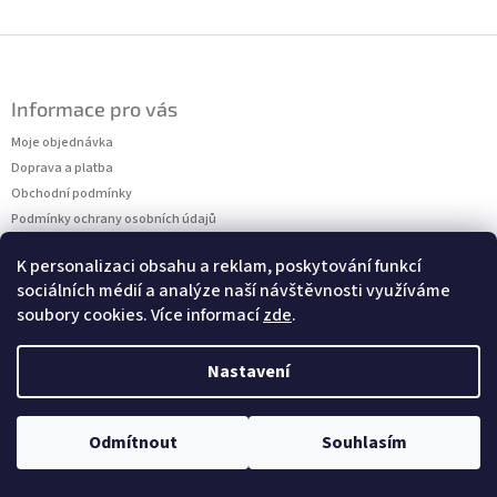
Z
á
p
Informace pro vás
a
t
Moje objednávka
í
Doprava a platba
Obchodní podmínky
Podmínky ochrany osobních údajů
Kontakty
K personalizaci obsahu a reklam, poskytování funkcí
Měření velikostí
sociálních médií a analýze naší návštěvnosti využíváme
soubory cookies. Více informací
zde
.
Nastavení
Copyright 2026
Dressalia
. Všechna práva vyhrazena.
Vytvořil Shoptet
Odmítnout
Souhlasím
Upravit nastavení cookies