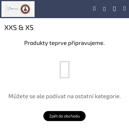
Přejít
Náku
Hledat
M
Přihlášení
na
obsah
koší
XXS & XS
Produkty teprve připravujeme.
Můžete se ale podívat na ostatní kategorie.
Zpět do obchodu