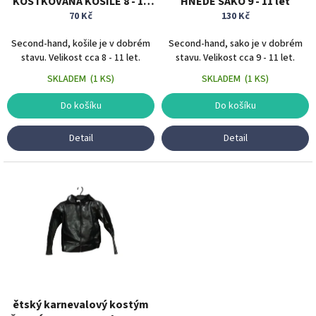
KOSTKOVANÁ KOŠILE 8 - 11
HNĚDÉ SAKO 9 - 11 let
k
70 Kč
let
130 Kč
t
ů
Second-hand, košile je v dobrém
Second-hand, sako je v dobrém
stavu. Velikost cca 8 - 11 let.
stavu. Velikost cca 9 - 11 let.
SKLADEM
(
1 KS
)
SKLADEM
(
1 KS
)
Do košíku
Do košíku
Detail
Detail
ětský karnevalový kostým