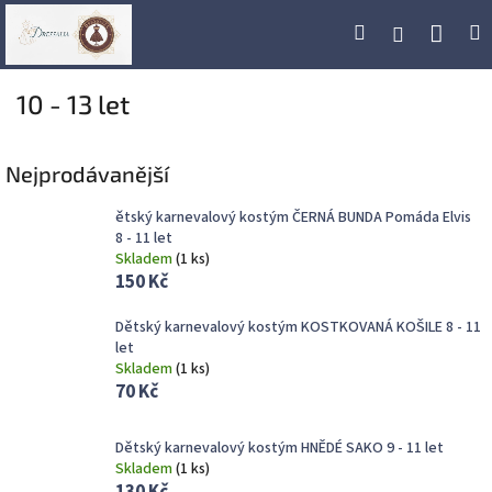
Přejít
Náku
Hledat
M
Přihlášení
na
obsah
koší
10 - 13 let
Nejprodávanější
ětský karnevalový kostým ČERNÁ BUNDA Pomáda Elvis
8 - 11 let
Skladem
(
1 ks
)
150 Kč
Dětský karnevalový kostým KOSTKOVANÁ KOŠILE 8 - 11
let
Skladem
(
1 ks
)
70 Kč
Dětský karnevalový kostým HNĚDÉ SAKO 9 - 11 let
Skladem
(
1 ks
)
130 Kč