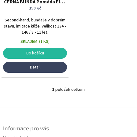
ČERNÁ BUNDA Pomáda Elvis
8 - 11 let
150 Kč
Second-hand, bunda je v dobrém
stavu, imitace kůže. Velikost 134 -
146 / 8 - 11 let.
SKLADEM
(
1 KS
)
Do košíku
Detail
3
položek celkem
O
v
l
á
Z
d
á
a
p
c
Informace pro vás
a
í